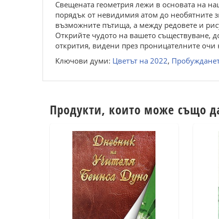
Свещената геометрия лежи в основата на на
порядък от невидимия атом до необятните зв
възможните пътища, а между редовете и рис
Открийте чудото на вашето съществуване, до
открития, видени през проницателните очи 
Ключови думи:
Цветът на 2022
,
Пробуждане
Продукти, които може също д