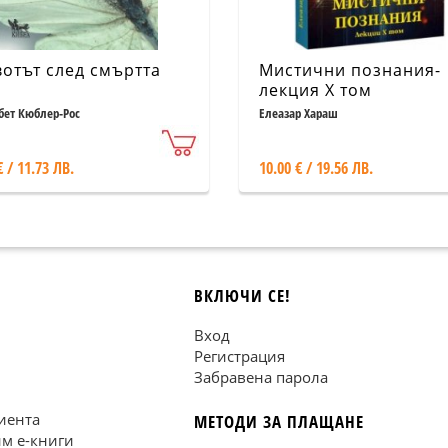
отът след смъртта
Мистични познания-
лекция X том
бет Кюблер-Рос
Елеазар Хараш
€ / 11.73 ЛВ.
10.00 € / 19.56 ЛВ.
ВКЛЮЧИ СЕ!
Вход
Регистрация
Забравена парола
иента
МЕТОДИ ЗА ПЛАЩАНЕ
им е-книги