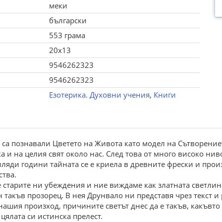
меки
български
553 грама
20x13
9546262323
9546262323
Езотерика. Духовни учения
,
Книги
са познавали Цветето на Живота като модел на Сътворениет
а и на целия свят около нас. След това от много високо ни
ляди години тайната се е криела в древните фрески и произ
ства.
е старите ни убеждения и ние виждаме как златната светлин
н такъв прозорец. В нея Друнвало ни представя чрез текст и
ашия произход, причините светът днес да е такъв, какъвто 
цялата си истинска прелест.