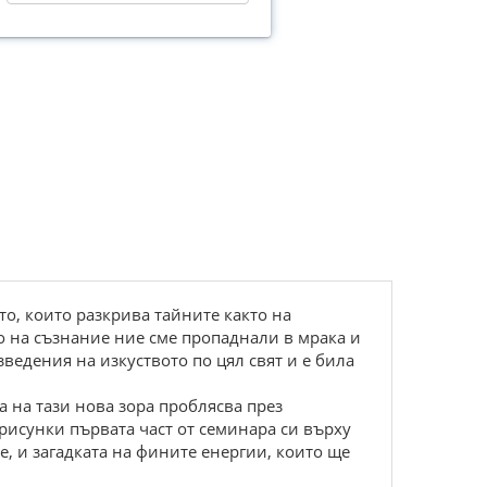
о, които разкрива тайните както на
во на съзнание ние сме пропаднали в мрака и
ведения на изкуството по цял свят и е била
а на тази нова зора проблясва през
 рисунки първата част от семинара си върху
е, и загадката на фините енергии, които ще