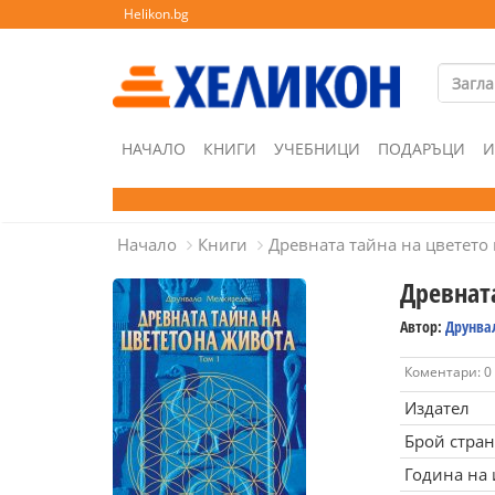
Helikon.bg
НАЧАЛО
КНИГИ
УЧЕБНИЦИ
ПОДАРЪЦИ
И
Начало
Книги
Древната тайна на цветето 
Древната
Автор:
Друнва
Коментари: 0
Издател
Брой стра
Година на