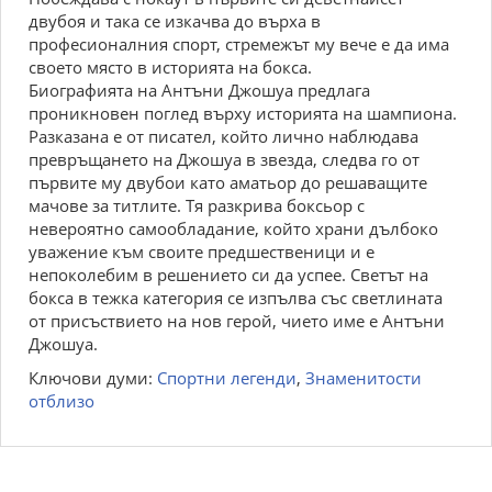
двубоя и така се изкачва до върха в
професионалния спорт, стремежът му вече е да има
своето място в историята на бокса.
Биографията на Антъни Джошуа предлага
проникновен поглед върху историята на шампиона.
Разказана е от писател, който лично наблюдава
превръщането на Джошуа в звезда, следва го от
първите му двубои като аматьор до решаващите
мачове за титлите. Тя разкрива боксьор с
невероятно самообладание, който храни дълбоко
уважение към своите предшественици и е
непоколебим в решението си да успее. Светът на
бокса в тежка категория се изпълва със светлината
от присъствието на нов герой, чието име е Антъни
Джошуа.
Ключови думи:
Спортни легенди
,
Знаменитости
отблизо