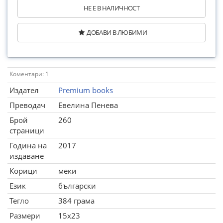
НЕ Е В НАЛИЧНОСТ
ДОБАВИ В ЛЮБИМИ
Коментари: 1
Издател
Premium books
Преводач
Евелина Пенева
Брой
260
страници
Година на
2017
издаване
Корици
меки
Език
български
Тегло
384 грама
Размери
15x23