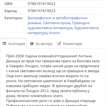
ISBN
9786197419023
Баркод
9786197419023
Категории
Биографични и автобиографични
романи
,
Световна проза
,
Преводна
художествена литература
,
Художествена
литература
,
Книги
Анотация
За автора
Коментари
През 2008 година осемнайсетгодишният Антъни
Джошуа за пръв път прекрачва прага на боксова зала
в Северен Лондон, тогава никой дори не предполага
с какъв светкавичен възход ще се превърне в звезда.
Още като аматьор смайва всички видели го на
ринга. На световния шампионат в Азербайджан си
извоюва сребърен медал. В зрелищен двубой на
финала на Лондон 2012, пред своята публика у
дома, печели олимпийско злато.
Професионалният ринг го зове и Джошуа отвръща.
Побеждава с нокаут в първите си деветнайсет