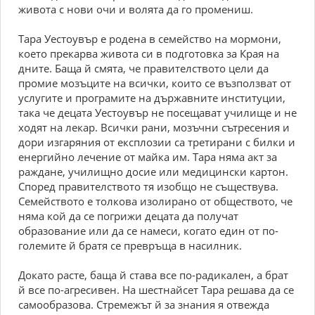
живота с нови очи и волята да го промениш.
Тара Уестоувър е родена в семейство на мормони,
което прекарва живота си в подготовка за Края на
дните. Баща й смята, че правителството цели да
промие мозъците на всички, които се възползват от
услугите и програмите на държавните институции,
така че децата Уестоувър не посещават училище и не
ходят на лекар. Всички рани, мозъчни сътресения и
дори изгаряния от експлозии са третирани с билки и
енергийно лечение от майка им. Тара няма акт за
раждане, училищно досие или медицински картон.
Според правителството тя изобщо не съществува.
Семейството е толкова изолирано от обществото, че
няма кой да се погрижи децата да получат
образование или да се намеси, когато един от по-
големите й братя се превръща в насилник.
Докато расте, баща й става все по-радикален, а брат
й все по-агресивен. На шестнайсет Тара решава да се
самообразова. Стремежът й за знания я отвежда