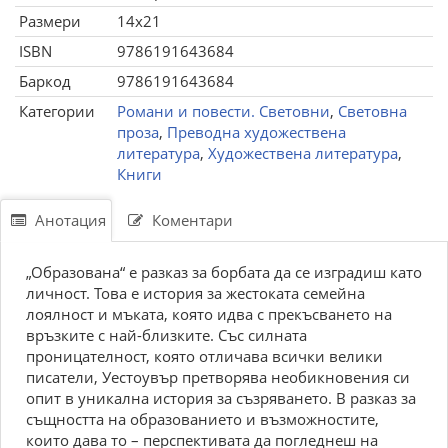
Размери
14x21
ISBN
9786191643684
Баркод
9786191643684
Категории
Романи и повести. Световни
,
Световна
проза
,
Преводна художествена
литература
,
Художествена литература
,
Книги
Анотация
Коментари
„Образована“ е разказ за борбата да се изградиш като
личност. Това е история за жестоката семейна
лоялност и мъката, която идва с прекъсването на
връзките с най-близките. Със силната
проницателност, която отличава всички велики
писатели, Уестоувър претворява необикновения си
опит в уникална история за съзряването. В разказ за
същността на образованието и възможностите,
които дава то – перспективата да погледнеш на