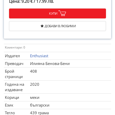
Цена: 9.20 € / 17.99 ЛВ.
КУПИ
ДОБАВИ В ЛЮБИМИ
Коментари: 0
Издател
Enthusiast
Преводач
Илияна Бенова-Бени
Брой
408
страници
Година на
2020
издаване
Корици
меки
Език
български
Тегло
439 грама