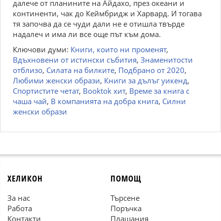
далече от планините на Айдахо, през океани и
континенти, чак до Кеймбридж и Харвард. И тогава
тя започва да се чуди дали не е отишла твърде
надалеч и има ли все още път към дома.
Ключови думи:
Книги, които ни променят
,
Вдъхновени от истински събития
,
Знаменитости
отблизо
,
Силата на билките
,
Подбрано от 2020
,
Любими женски образи
,
Книги за дълъг уикенд
,
Спортистите четат
,
Booktok хит
,
Време за книга с
чаша чай
,
В компанията на добра книга
,
Силни
женски образи
ХЕЛИКОН
ПОМОЩ
За нас
Търсене
Работа
Поръчка
Контакти
Плащания