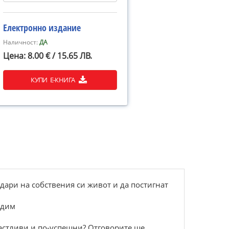
Електронно издание
Наличност:
ДА
Цена: 8.00 € / 15.65 ЛВ.
КУПИ Е-КНИГА
одари на собствения си живот и да постигнат
идим
щастливи и по-успешни? Отговорите ще