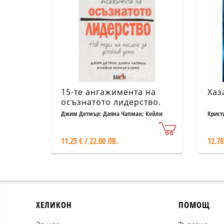
15-те ангажимента на
Хаз
осъзнатото лидерство.
Нов модел на мислене и
Джим Детмър; Даяна Чапман; Кейли
Крист
Уорън
устойчив успех
11.25 € / 22.00 ЛВ.
12.78
ХЕЛИКОН
ПОМОЩ