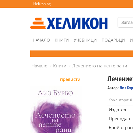
Helikon.bg
НАЧАЛО
КНИГИ
УЧЕБНИЦИ
ПОДАРЪЦИ
И
Начало
Книги
Лечението на петте рани
Лечение
прелисти
Автор:
Лиз Бу
Коментари: 0
Издател
Преводач
Брой стра