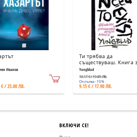
артът
Ти трябва да
съществуваш. Книга 
любов и разрушение.
иян Иванов
Yungblud
Интерактивен дневн
10.17 € / 19.89 ЛВ.
от YUNGBLUD
Отстъпка - 10 %
 € / 25.00 ЛВ.
9.15 € / 17.90 ЛВ.
ВКЛЮЧИ СЕ!