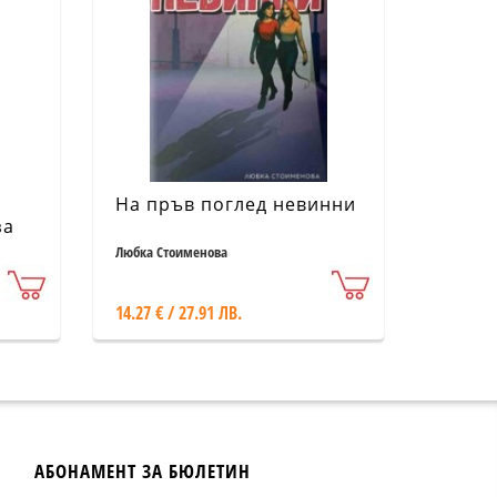
На пръв поглед невинни
за
Любка Стоименова
ик
14.27 € / 27.91 ЛВ.
АБОНАМЕНТ ЗА БЮЛЕТИН