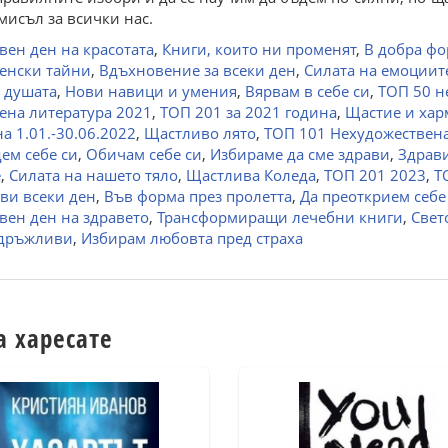
мисъл за всички нас.
вен ден на красотата
,
Книги, които ни променят
,
В добра ф
енски тайни
,
Вдъхновение за всеки ден
,
Силата на емоциит
а душата
,
Нови навици и умения
,
Вярвам в себе си
,
ТОП 50 н
ена литература 2021
,
ТОП 201 за 2021 година
,
Щастие и ха
а 1.01.-30.06.2022
,
Щастливо лято
,
ТОП 101 Нехудожествена
ем себе си
,
Обичам себе си
,
Избираме да сме здрави
,
Здрав
е
,
Силата на нашето тяло
,
Щастлива Коледа
,
ТОП 201 2023
,
Т
ви всеки ден
,
Във форма през пролетта
,
Да преоткрием себе
овен ден на здравето
,
Трансформиращи лечебни книги
,
Свет
здръжливи
,
Избирам любовта пред страха
а харесате