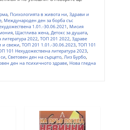
орма
,
Психологията в живота ни
,
Здрави и
е
,
Международен ден за борба със
ехудожествена 1.01.-30.06.2021
,
Мисия
рмония
,
Щастлива жена
,
Детокс за душата
,
 литература 2022
,
ТОП 201 2022
,
Здраве
и и свежи
,
ТОП 201 1.01.-30.06.2023
,
ТОП 101
ОП 101 Нехудожествена литература 2023
,
 си
,
Световен ден на сърцето
,
Лиз Бурбо
,
овен ден на психичното здраве
,
Нова гледна