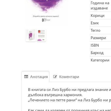
Година на
издаване
Корици
Език
Тегло
Размери
ISBN
Баркод
Категории
Анотация
Коментари
В книгата си Лиз Бурбо ни предлага знание и
дълбока вътрешна хармония.
„Лечението на петте рани“ на Лиз Бурбо ни 
Как сами да излезем от поричния кръг на н