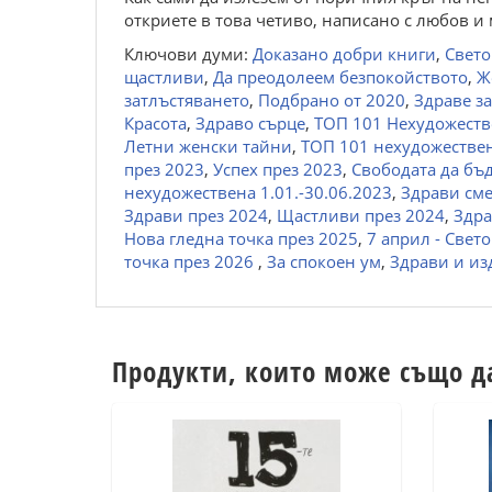
откриете в това четиво, написано с любов и 
Ключови думи:
Доказано добри книги
,
Свето
щастливи
,
Да преодолеем безпокойството
,
Ж
затлъстяването
,
Подбрано от 2020
,
Здраве з
Красота
,
Здраво сърце
,
ТОП 101 Нехудожеств
Летни женски тайни
,
ТОП 101 нехудожествен
през 2023
,
Успех през 2023
,
Свободата да бъд
нехудожествена 1.01.-30.06.2023
,
Здрави см
Здрави през 2024
,
Щастливи през 2024
,
Здра
Нова гледна точка през 2025
,
7 април - Свет
точка през 2026
,
За спокоен ум
,
Здрави и и
Продукти, които може също д