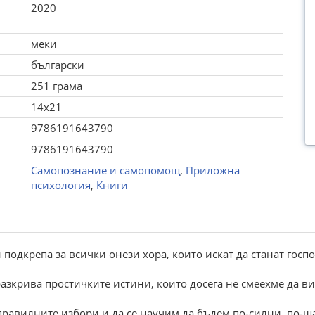
2020
меки
български
251 грама
14x21
9786191643790
9786191643790
Самопознание и самопомощ
,
Приложна
психология
,
Книги
 подкрепа за всички онези хора, които искат да станат госп
разкрива простичките истини, които досега не смеехме да в
еправилните избори и да се научим да бъдем по-силни, по-