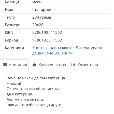
Корици
меки
Език
български
Тегло
234 грама
Размери
20x28
ISBN
9786192511562
Баркод
9786192511562
Категории
Книги за най-малките
,
Литература за
деца и юноши
,
Книги
Анотация
Хеликон казва
Коментари
Вече не искам да съм катерица.
Никога!
Освен това никой не мечтае
да е катерица.
Ако ме бяха питали,
щях да си избера нещо друго.