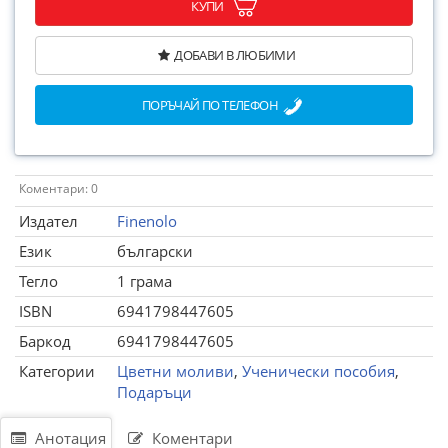
КУПИ
ДОБАВИ В ЛЮБИМИ
ПОРЪЧАЙ ПО ТЕЛЕФОН
Коментари: 0
Издател
Finenolo
Език
български
Тегло
1 грама
ISBN
6941798447605
Баркод
6941798447605
Категории
Цветни моливи
,
Ученически пособия
,
Подаръци
Анотация
Коментари