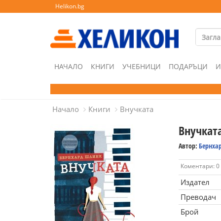
Helikon.bg
НАЧАЛО
КНИГИ
УЧЕБНИЦИ
ПОДАРЪЦИ
И
Начало
Книги
Внучката
Внучкат
Автор:
Бернха
Коментари: 0
Издател
Преводач
Брой