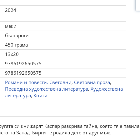
2024
меки
български
450 грама
13x20
9786192650575
9786192650575
Романи и повести. Световни
,
Световна проза
,
Преводна художествена литература
,
Художествена
литература
,
Книги
угата си книжарят Каспар разкрива тайна, която тя е пазил
его на Запад, Биргит е родила дете от друг мъж.