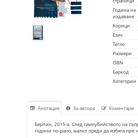
страници
Година на
издаване
Корици
Език
Тегло
Размери
ISBN
Баркод
Категории
Анотация
За автора
Коментари
Берлин, 2015-а. След самоубийството на съпр
години по-рано, малко преди да избяга при н