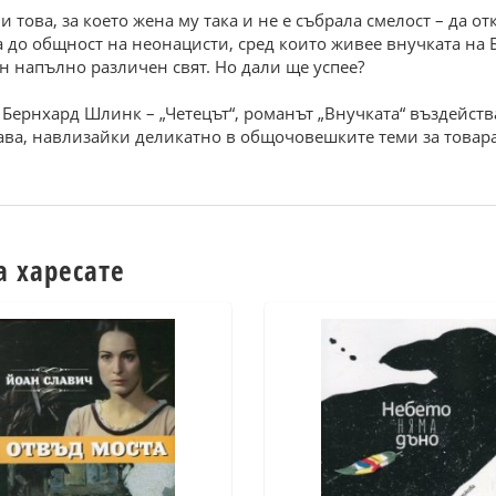
 това, за което жена му така и не е събрала смелост – да о
а до общност на неонацисти, сред които живее внучката на
ин напълно различен свят. Но дали ще успее?
Бернхард Шлинк – „Четецът“, романът „Внучката“ въздейств
ва, навлизайки деликатно в общочовешките теми за товара
а харесате