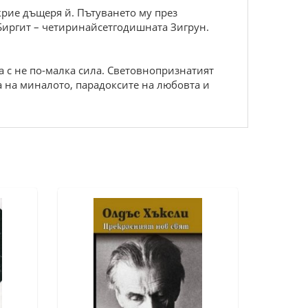
ткрие дъщеря й. Пътуването му през
 Биргит – четиринайсетгодишната Зигрун.
а с не по-малка сила. Световнопризнатият
 на миналото, парадоксите на любовта и