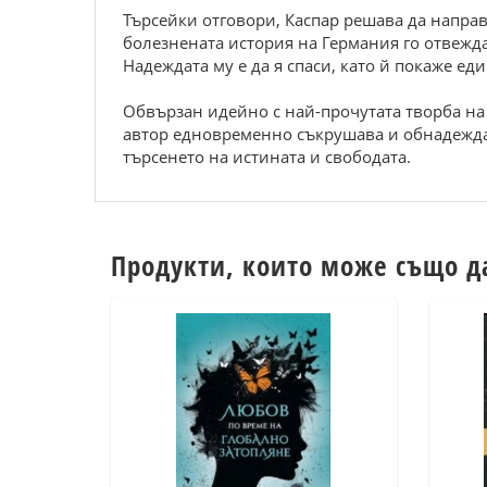
Търсейки отговори, Каспар решава да направи
болезнената история на Германия го отвежд
Надеждата му е да я спаси, като й покаже ед
Обвързан идейно с най-прочутата творба на 
автор едновременно съкрушава и обнадежда
търсенето на истината и свободата.
Продукти, които може също д