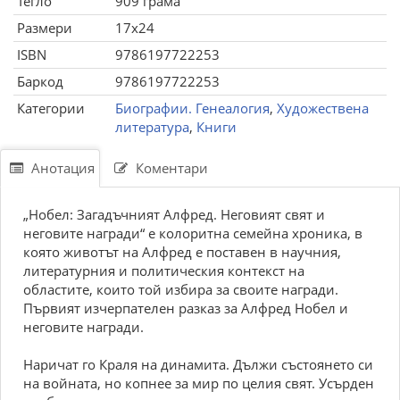
Тегло
909 грама
Размери
17x24
ISBN
9786197722253
Баркод
9786197722253
Категории
Биографии. Генеалогия
,
Художествена
литература
,
Книги
Анотация
Коментари
„Нобел: Загадъчният Алфред. Неговият свят и
неговите награди“ е колоритна семейна хроника, в
която животът на Алфред е поставен в научния,
литературния и политическия контекст на
областите, които той избира за своите награди.
Първият изчерпателен разказ за Алфред Нобел и
неговите награди.
Наричат го Краля на динамита. Дължи състоянето си
на войната, но копнее за мир по целия свят. Усърден