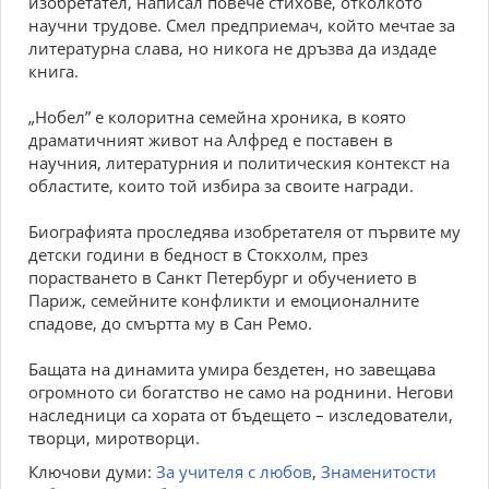
изобретател, написал повече стихове, отколкото
научни трудове. Смел предприемач, който мечтае за
литературна слава, но никога не дръзва да издаде
книга.
„Нобел” е колоритна семейна хроника, в която
драматичният живот на Алфред е поставен в
научния, литературния и политическия контекст на
областите, които той избира за своите награди.
Биографията проследява изобретателя от първите му
детски години в бедност в Стокхолм, през
порастването в Санкт Петербург и обучението в
Париж, семейните конфликти и емоционалните
спадове, до смъртта му в Сан Ремо.
Бащата на динамита умира бездетен, но завещава
огромното си богатство не само на роднини. Негови
наследници са хората от бъдещето – изследователи,
творци, миротворци.
Ключови думи:
За учителя с любов
,
Знаменитости