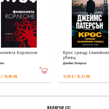
илията Корлеоне
Крос срещу Семейни
убиец
лко
Джеймс Патерсън
€ / 16.00 ЛВ.
12.95 € / 25.33 ЛВ.
ВКЛЮЧИ СЕ!