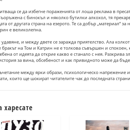
итваща се да избегне пораженията от лоша реклама в пресата
Въоръжена с бинокъл и няколко бутилки алкохол, тя прекар
ата от другата страна на езерото. Те са добър „материал“ з
атрин е великолепна.
 удавяне, и между двете се заражда приятелство. Ала колкот
е бракът на Том и Катрин не е толкова съвършен и спокоен, 
себена от идеята да открие какво е станало с нея. Разкрива
история за вина, обсебеност и как привидното може да бъд
 съчетание между ярки образи, психологическо напрежение 
ти, които ще шокират читателите чак до последната страни
а харесате