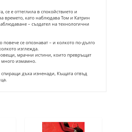
, се е оттеглила в спокойствието и
ва времето, като наблюдава Том и Катрин
а наблюдаване – създател на технологични
о повече се опознават – и колкото по-дълго
колкото изглежда.
 зловещи, мрачни истини, които превръщат
е много измамно.
и спиращи дъха изненади, Къщата отвъд
ца.