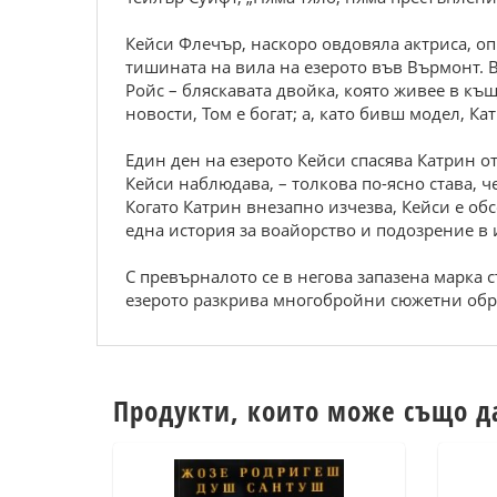
Кейси Флечър, наскоро овдовяла актриса, оп
тишината на вила на езерото във Върмонт. 
Ройс – бляскавата двойка, която живее в къщ
новости, Том е богат; а, като бивш модел, К
Един ден на езерото Кейси спасява Катрин от
Кейси наблюдава, – толкова по-ясно става, ч
Когато Катрин внезапно изчезва, Кейси е об
една история за воайорство и подозрение в 
С превърналото се в негова запазена марка
езерото разкрива многобройни сюжетни обра
Продукти, които може също д