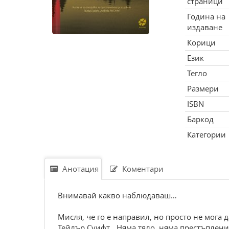
страници
Година на
издаване
Корици
Език
Тегло
Размери
ISBN
Баркод
Категории
Анотация
Коментари
Внимавай какво наблюдаваш…
Мисля, че го е направил, но просто не мога д
Тейлър Суифт, „Няма тяло, няма престъплени