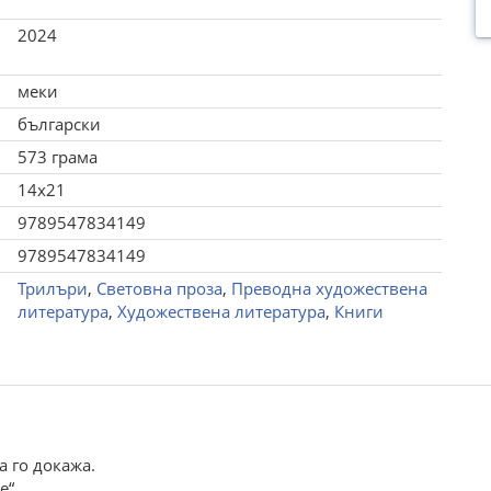
2024
меки
български
573 грама
14x21
9789547834149
9789547834149
Трилъри
,
Световна проза
,
Преводна художествена
литература
,
Художествена литература
,
Книги
а го докажа.
е“