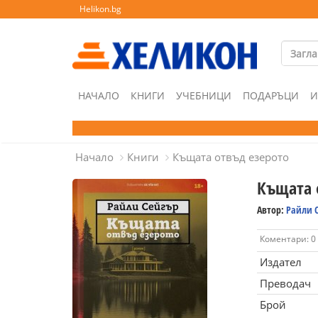
Helikon.bg
НАЧАЛО
КНИГИ
УЧЕБНИЦИ
ПОДАРЪЦИ
И
Начало
Книги
Къщата отвъд езерото
Къщата 
Автор:
Райли 
Коментари: 0
Издател
Преводач
Брой