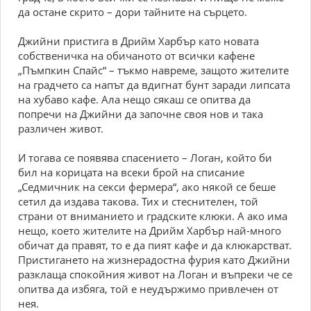
да остане скрито – дори тайните на сърцето.
Джийни пристига в Дрийм Харбър като новата
собственичка на обичаното от всички кафене
„Пъмпкин Спайс“ – тъкмо навреме, защото жителите
на градчето са напът да вдигнат бунт заради липсата
на хубаво кафе. Ала нещо сякаш се опитва да
попречи на Джийни да започне своя нов и така
различен живот.
И тогава се появява спасението – Логан, който би
бил на корицата на всеки брой на списание
„Седмичник на секси фермера“, ако някой се беше
сетил да издава такова. Тих и стеснителен, той
страни от вниманието и градските клюки. А ако има
нещо, което жителите на Дрийм Харбър най-много
обичат да правят, то е да пият кафе и да клюкарстват.
Пристигането на жизнерадостна фурия като Джийни
разклаща спокойния живот на Логан и въпреки че се
опитва да избяга, той е неудържимо привлечен от
нея.