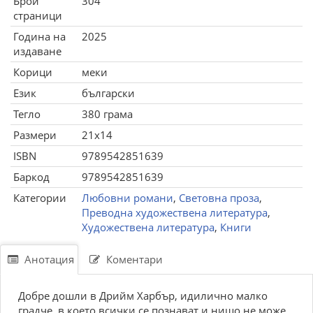
Брой
304
страници
Година на
2025
издаване
Корици
меки
Език
български
Тегло
380 грама
Размери
21x14
ISBN
9789542851639
Баркод
9789542851639
Категории
Любовни романи
,
Световна проза
,
Преводна художествена литература
,
Художествена литература
,
Книги
Анотация
Коментари
Добре дошли в Дрийм Харбър, идилично малко
градче, в което всички се познават и нищо не може