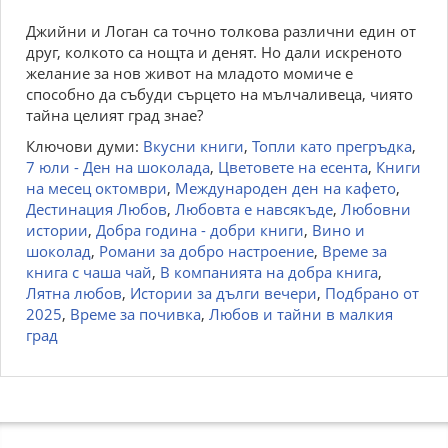
Джийни и Логан са точно толкова различни един от
друг, колкото са нощта и денят. Но дали искреното
желание за нов живот на младото момиче е
способно да събуди сърцето на мълчаливеца, чиято
тайна целият град знае?
Ключови думи:
Вкусни книги
,
Топли като прегръдка
,
7 юли - Ден на шоколада
,
Цветовете на есента
,
Книги
на месец октомври
,
Международен ден на кафето
,
Дестинация Любов
,
Любовта е навсякъде
,
Любовни
истории
,
Добра година - добри книги
,
Вино и
шоколад
,
Романи за добро настроение
,
Време за
книга с чаша чай
,
В компанията на добра книга
,
Лятна любов
,
Истории за дълги вечери
,
Подбрано от
2025
,
Време за почивка
,
Любов и тайни в малкия
град