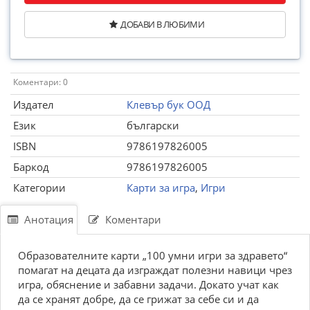
ДОБАВИ В ЛЮБИМИ
Коментари: 0
Издател
Клевър бук ООД
Език
български
ISBN
9786197826005
Баркод
9786197826005
Категории
Карти за игра
,
Игри
Анотация
Коментари
Образователните карти „100 умни игри за здравето“
помагат на децата да изграждат полезни навици чрез
игра, обяснение и забавни задачи. Докато учат как
да се хранят добре, да се грижат за себе си и да