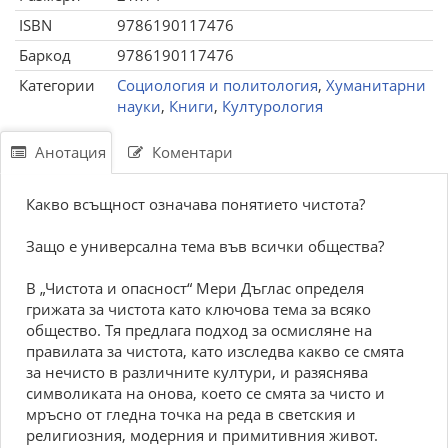
ISBN
9786190117476
Баркод
9786190117476
Категории
Социология и политология
,
Хуманитарни
науки
,
Книги
,
Културология
Анотация
Коментари
Какво всъщност означава понятието чистота?
Защо е универсална тема във всички общества?
В „Чистота и опасност“ Мери Дъглас определя
грижата за чистота като ключова тема за всяко
общество. Тя предлага подход за осмисляне на
правилата за чистота, като изследва какво се смята
за нечисто в различните култури, и разяснява
символиката на онова, което се смята за чисто и
мръсно от гледна точка на реда в светския и
религиозния, модерния и примитивния живот.