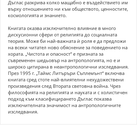
Дъглас разкрива колко мащабно е въздействието им
върху отношението ни към обществото, ценностите,
космологията и знанието.
Книгата оказва изключително влияние в много
дискусионни сфери от религията до социалната
теория. Може би най-важната ѝ роля е да предложи
на всеки читател ново обяснение за поведението на
хората. „Чистота и опасност“ е призната за
съвременен шедьовър на антропологията, но е и
широко цитирана в неантропологични изследвания.
През 1995 г. „Таймс Литъръри Съплемънт“ включва
книгата сред стоте най-влиятелни нехудожествени
произведения след Втората световна война. Чрез
философията на религията и науката и с холистичен
подход към класифицирането Дъглас показва
изключителната значимост на антропологичните
изследвания.