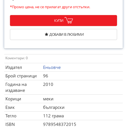
*Промо цена, не се прилагат други отстъпки.
КУПИ
ДОБАВИ В ЛЮБИМИ
Коментари: 0
Издател
Еньовче
Брой страници
96
Година на
2010
издаване
Корици
меки
Език
български
Тегло
112 грама
ISBN
9789548372015