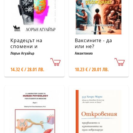
Крадецът на
Ваксините - да
спомени и
или не?
тайните на
Лорън Агуайър
Амантонио
паметта.
Медицинска
14.32 € / 28.01 ЛВ.
10.23 € / 20.01 ЛВ.
мистерия