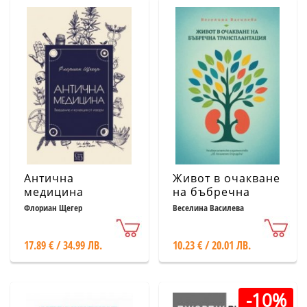
Антична
Живот в очакване
медицина
на бъбречна
трансплантация
Флориан Щегер
Веселина Василева
17.89 € / 34.99 ЛВ.
10.23 € / 20.01 ЛВ.
-10%