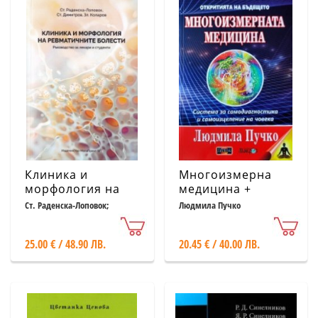
Клиника и
Многоизмерна
морфология на
медицина +
ревматичните
Приложение.
Ст. Раденска-Лоповок;
Людмила Пучко
Ст.Димитров; Зл. Коларов
болести.
Система за
Ръководство за
самодиагностика
25.00 € / 48.90 ЛВ.
20.45 € / 40.00 ЛВ.
лекари и студенти
и самоизцеление
на човека