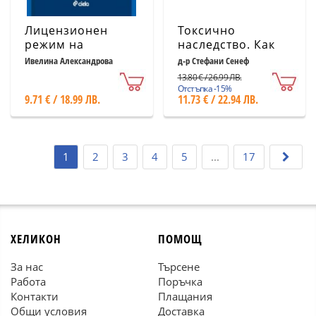
Лицензионен
Токсично
режим на
наследство. Как
лекарствените
убиецът на
Ивелина Александрова
д-р Стефани Сенеф
продукти в
плевели глифозат
13.80 € / 26.99 ЛВ.
хуманната
унищожава
Отстъпка -15%
9.71 € / 18.99 ЛВ.
11.73 € / 22.94 ЛВ.
медицина
нашето здраве и
околна среда
1
2
3
4
5
...
17
ХЕЛИКОН
ПОМОЩ
За нас
Търсене
Работа
Поръчка
Контакти
Плащания
Общи условия
Доставка