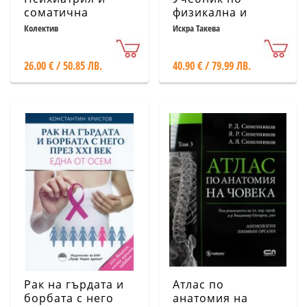
соматична
физикална и
медицина:
рехабилитационна
Колектив
Искра Такева
Ръководство по
медицина Част I
консултативна и
26.00 € / 50.85 ЛВ.
40.90 € / 79.99 ЛВ.
свързваща
психиатрия
Рак на гърдата и
Атлас по
борбата с него
анатомия на