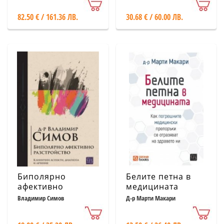
Coloured Plates of
протезните
82.50 € / 161.36 ЛВ.
30.68 € / 60.00 ЛВ.
1831 - 1854
конструкции
Биполярно
Белите петна в
афективно
медицината
разстройство
Владимир Симов
Д-р Марти Макари