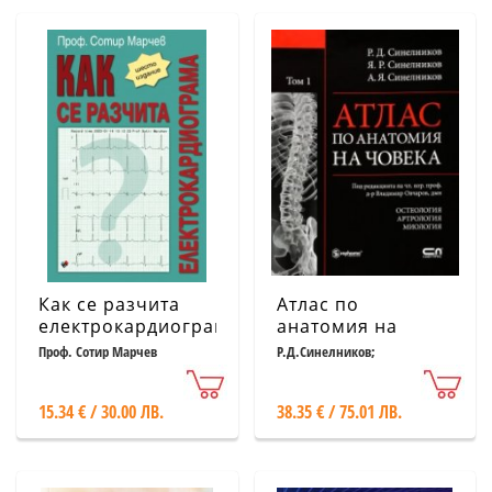
Как се разчита
Атлас по
електрокардиограма
анатомия на
човека Т.1:
Проф. Сотир Марчев
Р.Д.Синелников;
Я.Р.Синелников;А.Я.Синелников
Остеология.
Артрология.
15.34 € / 30.00 ЛВ.
38.35 € / 75.01 ЛВ.
Миология