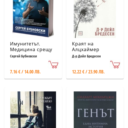
Имунитетът.
Краят на
Медицина срещу
Алцхаймер
медицината
Сергей Бубновски
Д-р Дейл Бредесен
7.16 € / 14.00 ЛВ.
12.22 € / 23.90 ЛВ.