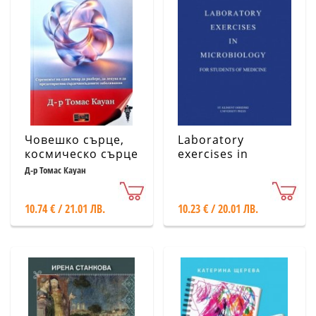
Човешко сърце,
Laboratory
космическо сърце
exercises in
microbiology for
Д-р Томас Кауан
students of
medicine
10.74 € / 21.01 ЛВ.
10.23 € / 20.01 ЛВ.