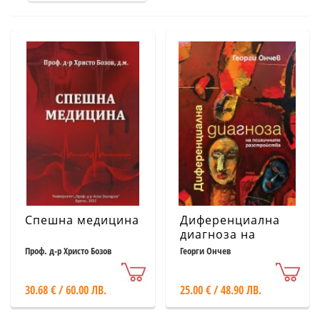
Спешна медицина
Диференциална
диагноза на
психичните
Проф. д-р Христо Бозов
Георги Ончев
разстройства
30.68 € / 60.00 ЛВ.
25.00 € / 48.90 ЛВ.