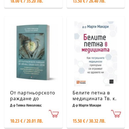
18.00 € / 35.20 ЛВ.
13.50 € / 26.40 ЛВ.
От партньорското
Белите петна в
раждане до
медицината Тв. к.
връзка, силна
Д-р Тияна Николова;
Д-р Марти Макари
Акушерка Олга Дукат
като атом
10.23 € / 20.01 ЛВ.
15.50 € / 30.32 ЛВ.