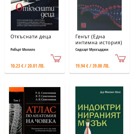
Откъснати деца
Генът (Една
интимна история)
Робърт Мелило
Сидхарт Мукхърджи
10.23 € / 20.01 ЛВ.
19.94 € / 39.00 ЛВ.