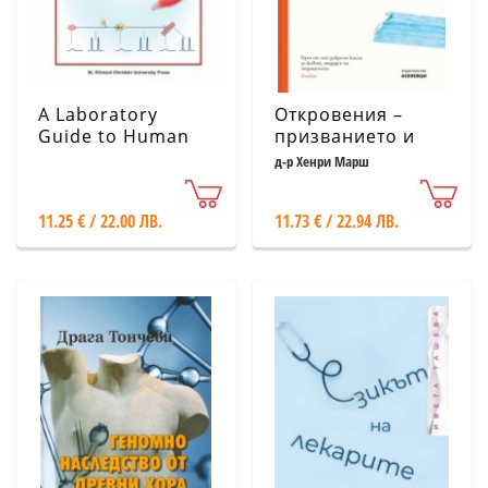
A Laboratory
Откровения –
Guide to Human
призванието и
Physiology for
изпитанията на
д-р Хенри Марш
Students in
един неврохирург
Medicine - part 1
11.25 € / 22.00 ЛВ.
11.73 € / 22.94 ЛВ.