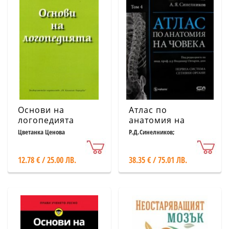
Основи на
Атлас по
логопедията
анатомия на
човека Т.4:
Цветанка Ценова
Р.Д.Синелников;
Я.Р.Синелников;А.Я.Синелников
Нервна система,
сетивни органи
12.78 € / 25.00 ЛВ.
38.35 € / 75.01 ЛВ.