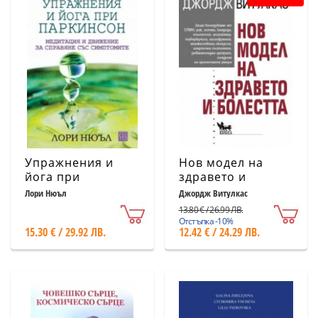
Упражнения и
Нов модел на
йога при
здравето и
паркинсон
болестта
Лори Нюъл
Джордж Витулкас
13.80 € / 26.99 ЛВ.
Отстъпка -10%
15.30 € / 29.92 ЛВ.
12.42 € / 24.29 ЛВ.