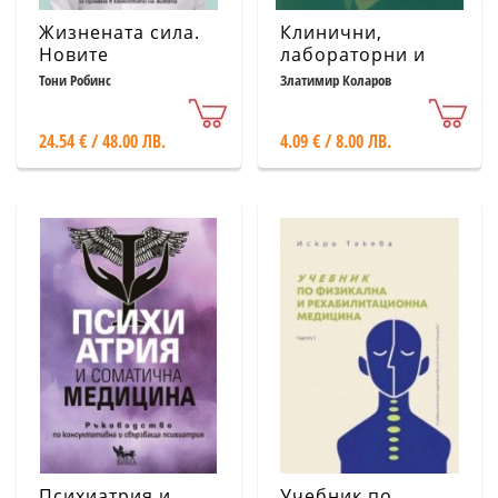
Жизнената сила.
Клинични,
Новите
лабораторни и
постижения в
инструментални
Тони Робинс
Златимир Коларов
персонализираната
изследвания
медицина за
24.54 € / 48.00 ЛВ.
4.09 € / 8.00 ЛВ.
промяна в
качеството на
живота
Психиатрия и
Учебник по