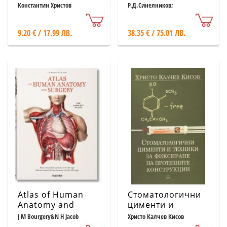
през XXI век. Една
човека Т.3:
Константин Христов
Р.Д.Синелников;
Я.Р.Синелников;А.Я.Синелников
от осем
Ангиология.
Лимфни органи
9.20 € / 17.99 ЛВ.
38.35 € / 75.01 ЛВ.
Atlas of Human
Стоматологични
Anatomy and
цименти и
Surgery: The
техники за
J M Bourgery&N H Jacob
Христо Калчев Кисов
Complete
фиксиране на