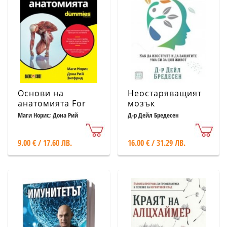
Основи на
Неостаряващият
анатомията For
мозък
Dummies
Маги Норис; Дона Рий
Д-р Дейл Бредесен
Зигфрид
9.00 € / 17.60 ЛВ.
16.00 € / 31.29 ЛВ.