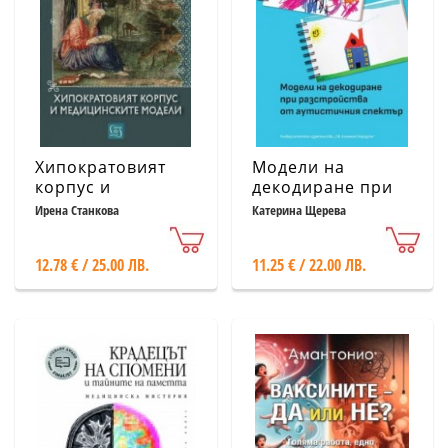
Хипократовият
Модели на
корпус и
декодиране при
медицинските
разстройства от
Ирена Станкова
Катерина Щерева
модели
аутистичния
спектър
12.78 € / 25.00 ЛВ.
11.25 € / 22.00 ЛВ.