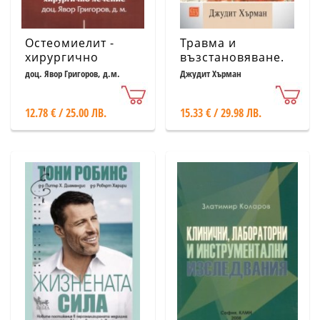
Остеомиелит -
Травма и
хирургично
възстановяване.
лечение
От домашно
доц. Явор Григоров, д.м.
Джудит Хърман
насилие до
политически
12.78 € / 25.00 ЛВ.
15.33 € / 29.98 ЛВ.
терор