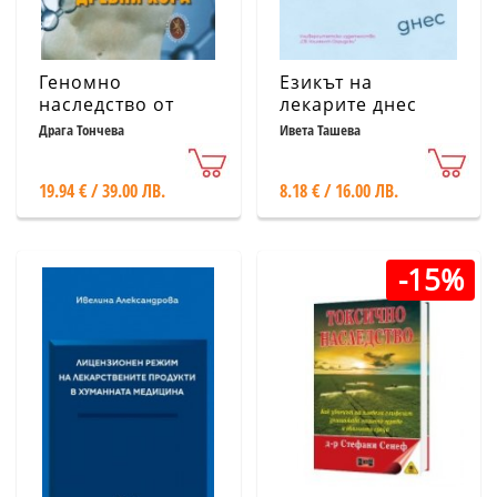
Геномно
Езикът на
наследство от
лекарите днес
древни хора
Драга Тончева
Ивета Ташева
19.94 € / 39.00 ЛВ.
8.18 € / 16.00 ЛВ.
-15%