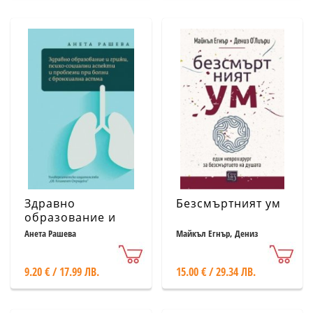
Здравно
Безсмъртният ум
образование и
грижи,
Анета Рашева
Майкъл Егнър, Дениз
О’Лиъри
психосоциални
аспекти и
9.20 € / 17.99 ЛВ.
15.00 € / 29.34 ЛВ.
проблеми при
болни с
бронхиална астма