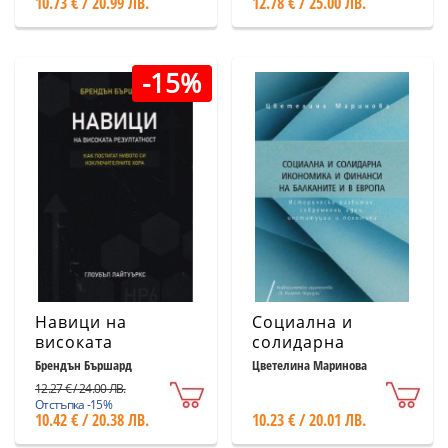
10.73 € / 20.99 ЛВ.
12.78 € / 25.00 ЛВ.
-15%
Навици на
Социална и
високата
солидарна
резултатност. Как
икономика и
Брендън Бършард
Цветелина Маринова
постигат нивото
финанси на
12.27 € / 24.00 ЛВ.
си
Балканите и в
Отстъпка -15%
10.42 € / 20.38 ЛВ.
10.23 € / 20.01 ЛВ.
изключителните
Европа
хора