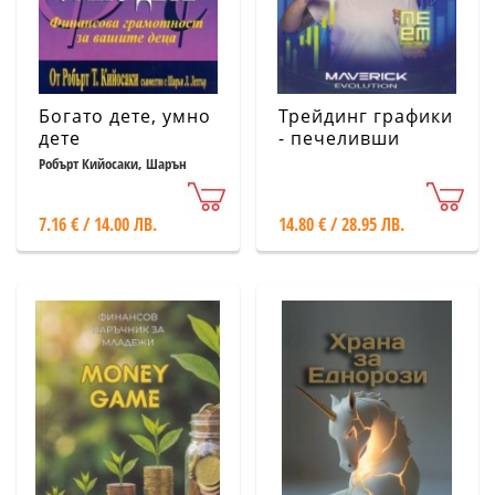
Богато дете, умно
Трейдинг графики
дете
- печеливши
стратегии
Робърт Кийосаки, Шарън
Лехтър
7.16 € / 14.00 ЛВ.
14.80 € / 28.95 ЛВ.