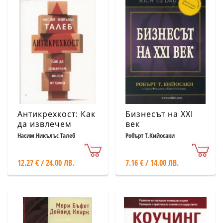
Антикрехкост: Как
Бизнесът на XXI
да извлечем
век
полза от хаоса
Насим Никълъс Талеб
Робърт Т.Кийосаки
12.27 € / 24.00 ЛВ.
7.16 € / 14.00 ЛВ.