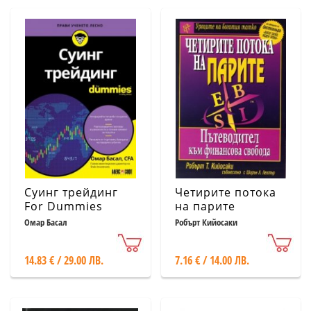
Суинг трейдинг
Четирите потока
For Dummies
на парите
Омар Басал
Робърт Кийосаки
14.83 € / 29.00 ЛВ.
7.16 € / 14.00 ЛВ.