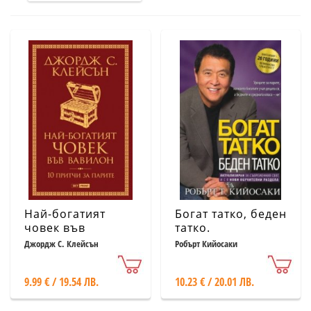
Най-богатият
Богат татко, беден
човек във
татко.
Вавилон (нова
Актуализиран за
Джордж С. Клейсън
Робърт Кийосаки
корица)
съвременния свят
и с 9 нови
9.99 € / 19.54 ЛВ.
10.23 € / 20.01 ЛВ.
обучителни
раздела