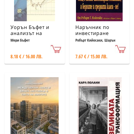
Уорън Бъфет и
Наръчник по
анализът на
инвестиране
финансови отчети
Мери Бъфет
Робърт Кийосаки, Шарън
Лехтър
8.18 € / 16.00 ЛВ.
7.67 € / 15.00 ЛВ.