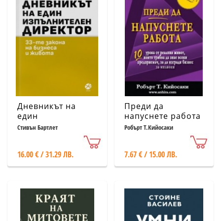
Дневникът на
Преди да
един
напуснете работа
изпълнителен
Стивън Бартлет
Робърт Т.Кийосаки
директор
16.00 € / 31.29 ЛВ.
7.67 € / 15.00 ЛВ.