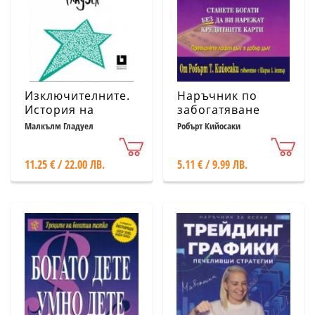
Изключителните.
Наръчник по
История на
забогатяване
успеха
Малкълм Гладуел
Робърт Кийосаки
11.25 € / 22.00 ЛВ.
5.11 € / 9.99 ЛВ.