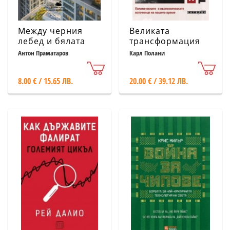
Между черния
Великата
лебед и бялата
трансформация
лястовица в света
Антон Праматаров
Карл Полани
на имотите
8.00 € / 15.65 ЛВ.
20.00 € / 39.12 ЛВ.