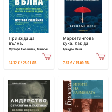
Прииждаща
Маркетингова
вълна.
кука. Как да
Изкуственият
изпъкнеш в 3-
Мустафа Сюлейман, Майкъл
Брендън Кейн
Бхаскар
интелект, властта
секундния свят
и нашето бъдеще
14.32 € / 28.01 ЛВ.
7.67 € / 15.00 ЛВ.