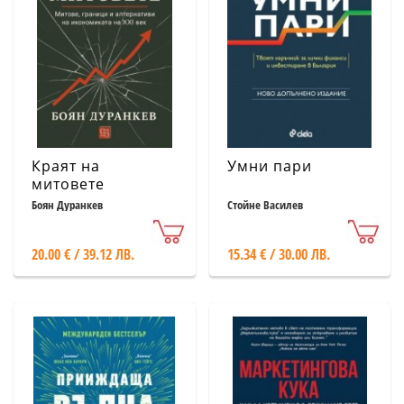
Краят на
Умни пари
митовете
Боян Дуранкев
Стойне Василев
20.00 € / 39.12 ЛВ.
15.34 € / 30.00 ЛВ.