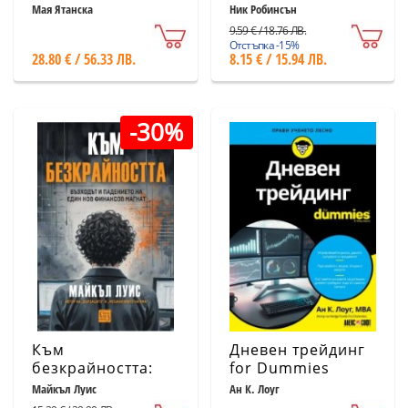
пътеводител +
работното място
Мая Ятанска
Ник Робинсън
Трейдърски
9.59 € / 18.76 ЛВ.
дневник
Отстъпка -15%
28.80 € / 56.33 ЛВ.
8.15 € / 15.94 ЛВ.
(комплект)
-30%
Към
Дневен трейдинг
безкрайността:
for Dummies
Възходът и
Майкъл Луис
Ан К. Лоуг
падението на