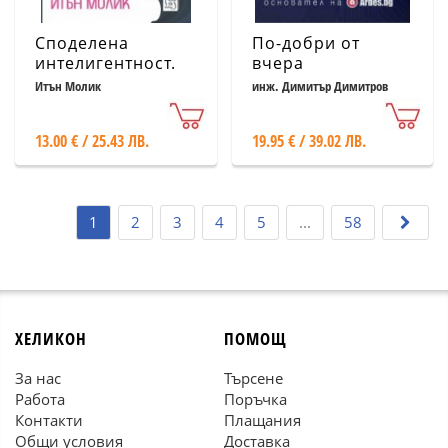
Споделена
По-добри от
интелигентност.
вчера
Живот и работа
Итън Молик
инж. Димитър Димитров
заедно с
изкуствен
13.00 € / 25.43 ЛВ.
19.95 € / 39.02 ЛВ.
интелект
1
2
3
4
5
...
58
ХЕЛИКОН
ПОМОЩ
За нас
Търсене
Работа
Поръчка
Контакти
Плащания
Общи условия
Доставка