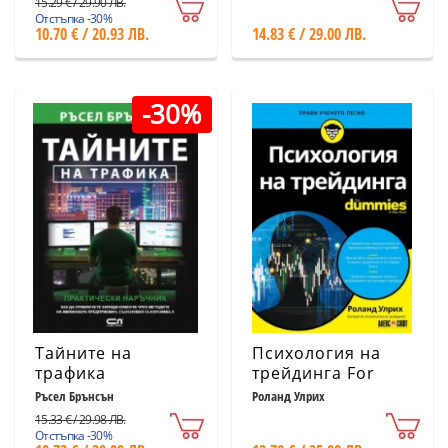
15.29 € / 29.90 ЛВ.
един финансов
Отстъпка -30%
10.70 € / 20.93 ЛВ.
14.83 € / 29.00 ЛВ.
магнат
-30%
Тайните на
Психология на
трафика
трейдинга For
Dummies
Ръсел Брънсън
Роланд Улрих
15.33 € / 29.98 ЛВ.
Отстъпка -30%