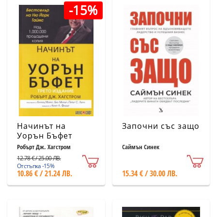
-15%
Начинът на
Започни със защо
Уорън Бъфет
Робърт Дж. Хагстром
Саймън Синек
12.78 € / 25.00 ЛВ.
Отстъпка -15%
10.86 € / 21.24 ЛВ.
15.34 € / 30.00 ЛВ.