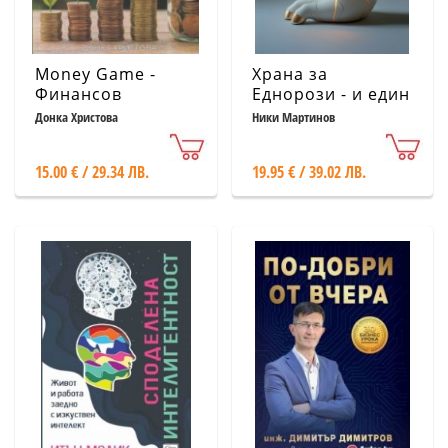
Money Game -
Храна за
Финансов
Еднорози - и един
наръчник за
фъстък повече
Донка Христова
Ники Мартинов
младежи
15.00 € / 29.34 ЛВ.
19.95 € / 39.02 ЛВ.