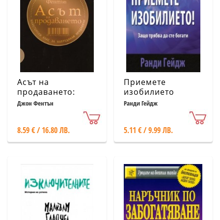
Асът на
Приемете
продаването:
изобилието
Майсторски клас
Джон Фентън
Ранди Гейдж
за напреднали
продавачи
8.59 € / 16.80 ЛВ.
5.11 € / 9.99 ЛВ.