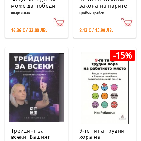
може да победи
закона на парите
и успеха
Фади Лама
Брайън Трейси
16.36 € / 32.00 ЛВ.
8.13 € / 15.90 ЛВ.
-15%
Трейдинг за
9-те типа трудни
всеки. Вашият
хора на