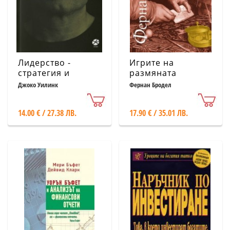
Лидерство -
Игрите на
стратегия и
размяната
тактика. Полеви
Джоко Уилинк
Фернан Бродел
наръчник
14.00 € / 27.38 ЛВ.
17.90 € / 35.01 ЛВ.