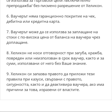
се използва за търговски цели /включително
препродажба/ без писмено разрешение от Хеликон.
6. Ваучерът няма гаранционно покритие на чек,
дебитна или кредитна карта.
7. Ваучерът може да се използва за заплащане на
стоки с по-висока цена от баланса на ваучера чрез
доплащане.
8. Хеликон не носи отговорност при загуба, кражба,
повреден или неизползван в срок ваучер, както и за
суми, използвани от него без Ваше знание.
9. Хеликон си запазва правото да приложи тези
правила при казуси, свързани с правото,
сигурността, както и да деактивира ваучера, ако има
причини за това, изразени от властите.