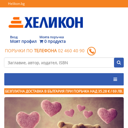
Helikon.bg
Вход
Моята поръчка
Моят профил
0 продукта
ПОРЪЧКИ ПО
ТЕЛЕФОНА
02 460 40 90
БЕЗПЛАТНА ДОСТАВКА В БЪЛГАРИЯ ПРИ ПОРЪЧКА
НАД 35.28 € / 69 ЛВ.