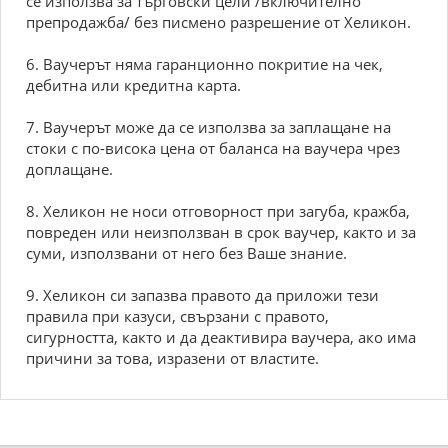
се използва за търговски цели /включително
препродажба/ без писмено разрешение от Хеликон.
6. Ваучерът няма гаранционно покритие на чек,
дебитна или кредитна карта.
7. Ваучерът може да се използва за заплащане на
стоки с по-висока цена от баланса на ваучера чрез
доплащане.
8. Хеликон не носи отговорност при загуба, кражба,
повреден или неизползван в срок ваучер, както и за
суми, използвани от него без Ваше знание.
9. Хеликон си запазва правото да приложи тези
правила при казуси, свързани с правото,
сигурността, както и да деактивира ваучера, ако има
причини за това, изразени от властите.