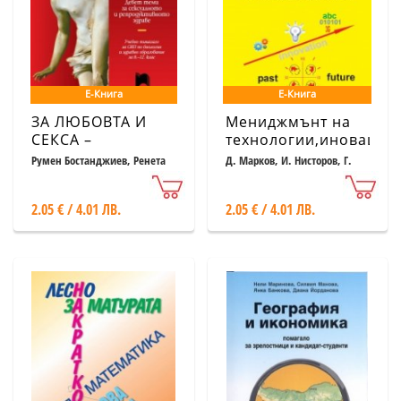
Е-Книга
Е-Книга
ЗА ЛЮБОВТА И
Мениджмънт на
СЕКСА –
технологии,иновации
ОТКРОВЕНО.
и информации
Румен Бостанджиев, Ренета
Д. Марков, И. Нисторов, Г.
Петкова
Нисторов
Девет теми за
сексуалното и
2.05 € / 4.01 ЛВ.
2.05 € / 4.01 ЛВ.
репродуктивното
здраве