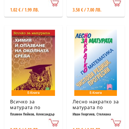
1.02 € / 1.99 ЛВ.
3.58 € / 7.00 ЛВ.
Е-Книга
Е-Книга
Всичко за
Лесно накратко за
матурата по
матурата по
химия и опазване
математика,
Пламен Пейков, Александър
Иван Георгиев, Стелиана
Златков, Людмила Михова,
Кокинова
на околната среда
числови редици,
Кирил Атанасов
прогресии.