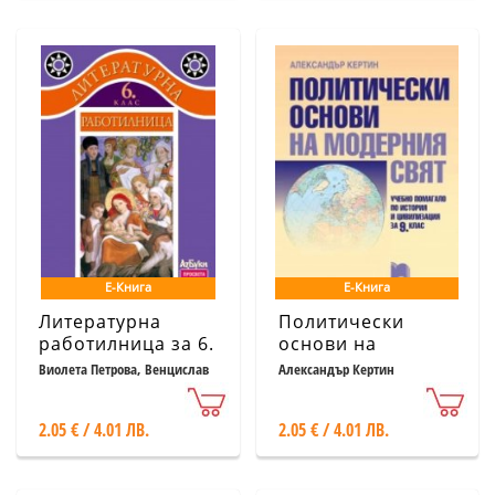
Е-Книга
Е-Книга
Литературна
Политически
работилница за 6.
основи на
клас
модерния свят —
Виолета Петрова, Венцислав
Александър Кертин
Божинов
учебно помагало
по история и
2.05 € / 4.01 ЛВ.
2.05 € / 4.01 ЛВ.
цивилизация за 9.
клас