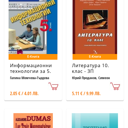
Е-Книга
Е-Книга
Информационни
Литература 10.
технологии за 5.
клас - ЗП
клас
Галина Момчева-Гърдева
Юрий Проданов, Симеон
Хаджикосев, Добрин Добрев,
Дечка Чавдарова, Владимир
Атанасов
2.05 € / 4.01 ЛВ.
5.11 € / 9.99 ЛВ.