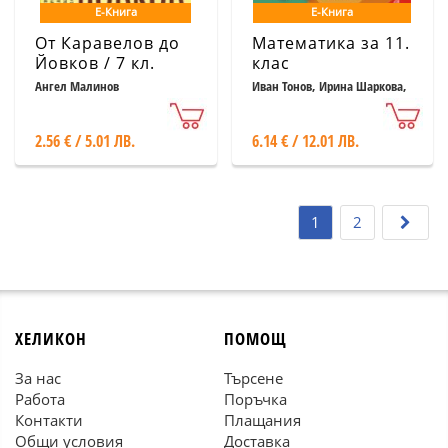
Е-Книга
Е-Книга
От Каравелов до
Математика за 11.
Йовков / 7 кл.
клас
Профилирана
Ангел Малинов
Иван Тонов, Ирина Шаркова,
Мария Христова, Донка
подготовка Модул
Капралова, Веселин
2. Елементи на
Златилов
2.56 € / 5.01 ЛВ.
6.14 € / 12.01 ЛВ.
математическия
анализ
1
2
ХЕЛИКОН
ПОМОЩ
За нас
Търсене
Работа
Поръчка
Контакти
Плащания
Общи условия
Доставка