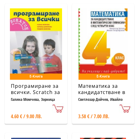
Е-Книга
Е-Книга
Програмиране за
Математика за
всички. Scratch за
кандидатстване в
начинаещи
математически
Галина Момчева, Зорница
Светлозар Дойчев, Ивайло
Дженкова, Теодора Момчева
Старибратов
гимназии след 4.
клас
4.60 € / 9.00 ЛВ.
3.58 € / 7.00 ЛВ.