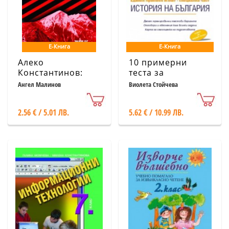
Е-Книга
Е-Книга
Алеко
10 примерни
Константинов:
теста за
Бай Ганьо. До
кандидатстуденти
Ангел Малинов
Виолета Стойчева
Чикаго и назад.
за подготовка за
Разни хора, разни
ЕПИ - специална
2.56 € / 5.01 ЛВ.
5.62 € / 10.99 ЛВ.
идеали / Ключът
част История на
към класиката
България