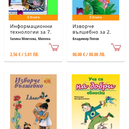
Е-Книга
Е-Книга
Информационни
Изворче
технологии за 7.
вълшебно за 2.
клас
клас
Галина Момчева, Милена
Владимир Попов
Константинова
2.56 € / 5.01 ЛВ.
00.00 € / 00.00 ЛВ.