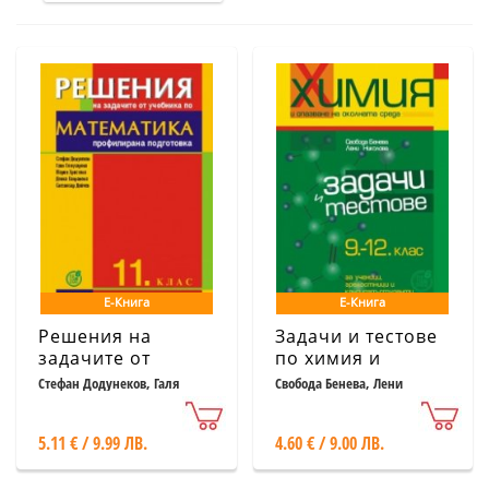
Е-Книга
Е-Книга
Решения на
Задачи и тестове
задачите от
по химия и
учебника по
опазване на
Стефан Додунеков, Галя
Свобода Бенева, Лени
Кожухарова, Мария Христова,
Николова
математика за 11.
околната среда за
Донка Капралова, Светлозар
клас -
9. - 12. клас
Дойчев
5.11 € / 9.99 ЛВ.
4.60 € / 9.00 ЛВ.
профилирана
подготовка