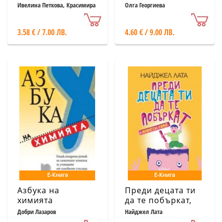
проектен
Ивелина Петкова, Красимира
Олга Георгиева
Георгиева
мениджмънт
3.58 € / 7.00 ЛВ.
4.60 € / 9.00 ЛВ.
Е-Книга
Е-Книга
Азбука на
Преди децата ти
химията
да те побъркат,
прочети това!
Добри Лазаров
Найджел Лата