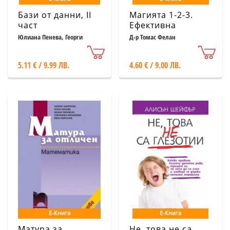
Бази от данни, II
Магията 1-2-3.
част
Ефективна
дисциплина за
Юлиана Пенева, Георги
Д-р Томас Фелан
Тупаров
деца от 2 до 12
години
5.11 € / 9.99 ЛВ.
4.60 € / 9.00 ЛВ.
Е-Книга
Е-Книга
Матура за
Не, това не са