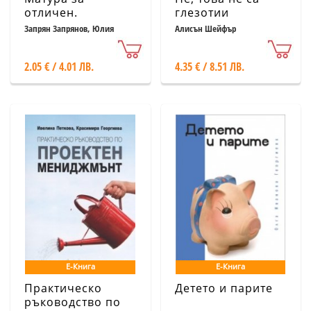
отличен.
глезотии
Математика
Запрян Запрянов, Юлия
Алисън Шейфър
Нинова, Ирина Шаркова,
Снежинка Матакиева, Иван
Миронов
2.05 € / 4.01 ЛВ.
4.35 € / 8.51 ЛВ.
Е-Книга
Е-Книга
Практическо
Детето и парите
ръководство по