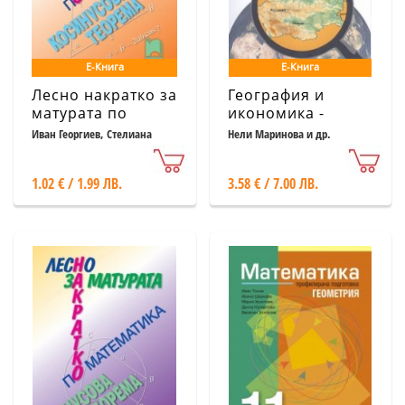
Е-Книга
Е-Книга
Лесно накратко за
География и
матурата по
икономика -
математика,
помагало за
Иван Георгиев, Стелиана
Нели Маринова и др.
Кокинова
косинусова
зрелостници и
теорема
кандидат-студенти
1.02 € / 1.99 ЛВ.
3.58 € / 7.00 ЛВ.