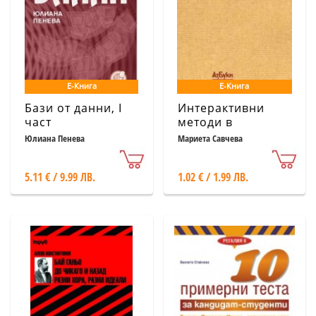
Е-Книга
Е-Книга
Бази от данни, I
Интерактивни
част
методи в
обучението по
Юлиана Пенева
Мариета Савчева
изобразително
изкуство
5.11 € / 9.99 ЛВ.
1.02 € / 1.99 ЛВ.