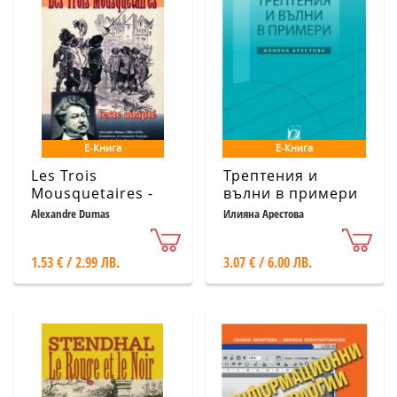
Е-Книга
Е-Книга
Les Trois
Трептения и
Mousquetaires -
вълни в примери
Адаптиран текст
Alexandre Dumas
Илияна Арестова
1.53 € / 2.99 ЛВ.
3.07 € / 6.00 ЛВ.