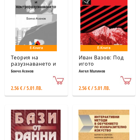
Е-Книга
Е-Книга
Теория на
Иван Вазов: Под
разузнаването и
игото
контраразузнаването
Бончо Асенов
Ангел Малинов
2.56 € / 5.01 ЛВ.
2.56 € / 5.01 ЛВ.