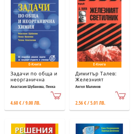
Е-Книга
Е-Книга
Задачи по обща и
Димитър Талев:
неорганична
Железният
химия
светилник
Анастасия Шубанова, Пенка
Ангел Малинов
Василева, Татяна Апостолова
4.60 € / 9.00 ЛВ.
2.56 € / 5.01 ЛВ.