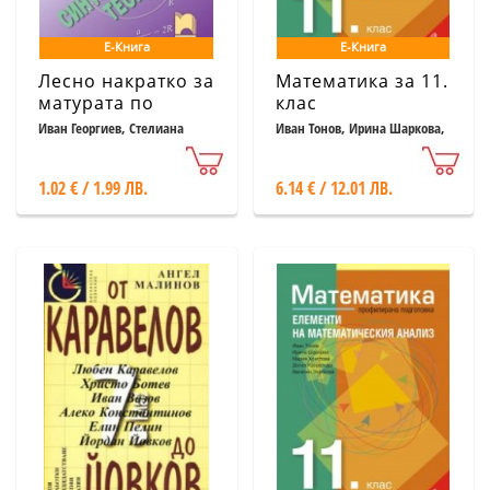
Е-Книга
Е-Книга
Лесно накратко за
Математика за 11.
матурата по
клас
математика,
Профилирана
Иван Георгиев, Стелиана
Иван Тонов, Ирина Шаркова,
Кокинова
Мария Христова, Донка
синусова теорема
подготовка Модул
Капралова, Веселин
1. Геометрия
Златилов12
1.02 € / 1.99 ЛВ.
6.14 € / 12.01 ЛВ.