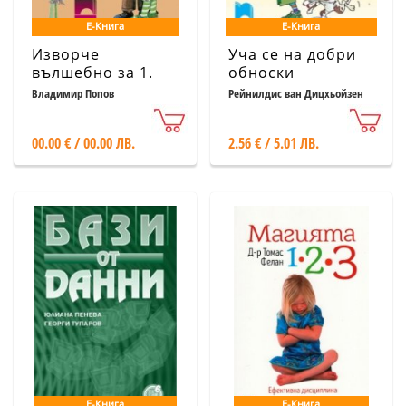
Е-Книга
Е-Книга
Изворче
Уча се на добри
вълшебно за 1.
обноски
клас
Владимир Попов
Рейнилдис ван Дицхьойзен
00.00 € / 00.00 ЛВ.
2.56 € / 5.01 ЛВ.
Е-Книга
Е-Книга