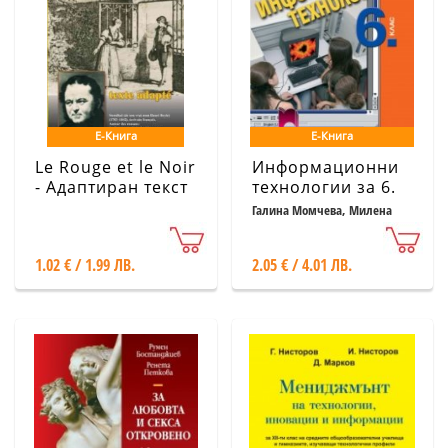
Е-Книга
Е-Книга
Le Rouge et le Noir
Информационни
- Адаптиран текст
технологии за 6.
по Стендал
клас
Галина Момчева, Милена
Константинова
1.02 € / 1.99 ЛВ.
2.05 € / 4.01 ЛВ.