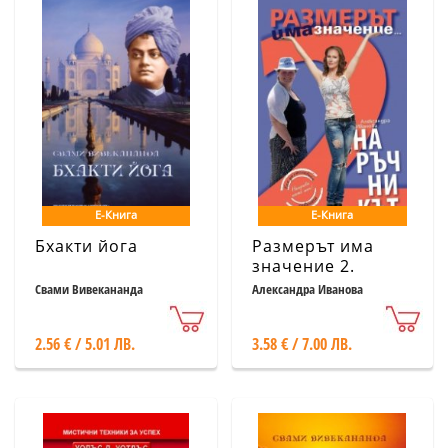
Е-Книга
Е-Книга
Бхакти йога
Размерът има
значение 2.
Наръчникът
Свами Вивекананда
Александра Иванова
2.56 € / 5.01 ЛВ.
3.58 € / 7.00 ЛВ.