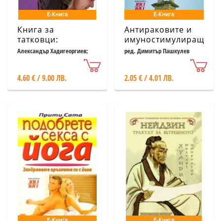
Е-Книга
Е-Книга
Книга за
Антираковите и
татковци:
имуностимулиращи
Наръчник за
свойства на
Александър Хадигеоргиев;
ред. Димитър Пашкулев
Албена Раленкова
родители
хрущял от акула
4.60 € / 9.00 ЛВ.
2.05 € / 4.01 ЛВ.
Е-Книга
Е-Книга