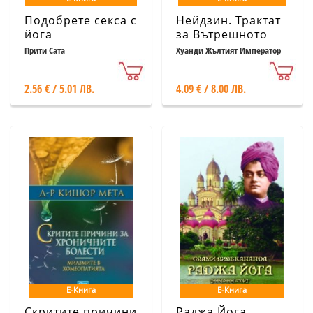
Подобрете секса с
Нейдзин. Трактат
йога
за Вътрешното
Прити Сата
Хуанди Жълтият Император
2.56 € / 5.01 ЛВ.
4.09 € / 8.00 ЛВ.
Е-Книга
Е-Книга
Скритите причини
Раджа Йога