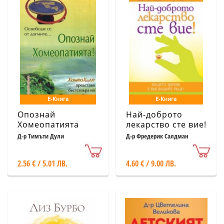
Е-Книга
Е-Книга
Опознай
Най-доброто
Хомеопатията
лекарство сте вие!
Д-р Тимъти Дули
Д-р Фредерик Салдман
2.56 € / 5.01 ЛВ.
4.60 € / 9.00 ЛВ.