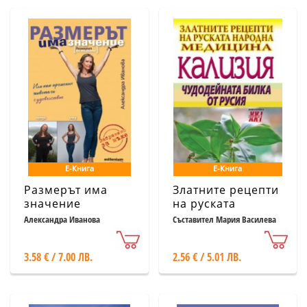
Е-Книга
Е-Книга
Размерът има
Златните рецепти
значение
на руската
[размерът на
народна
Александра Иванова
Съставител Мария Василева
талията]
медицина:
Кализия -
3.58 € / 7.00 ЛВ.
2.56 € / 5.01 ЛВ.
чудодейната
билка от Русия