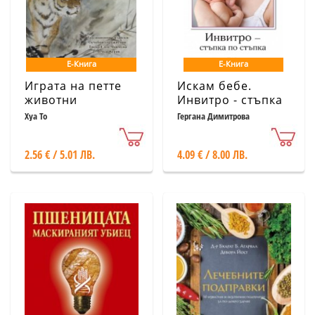
Е-Книга
Е-Книга
Играта на петте
Искам бебе.
животни
Инвитро - стъпка
по стъпка
Хуа То
Гергана Димитрова
2.56 € / 5.01 ЛВ.
4.09 € / 8.00 ЛВ.