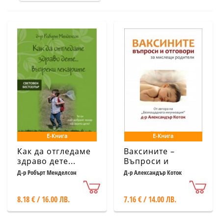
Е-Книга
Е-Книга
Как да отгледаме
Ваксините –
здраво дете...
Въпроси и
въпреки лекарите
отговори за
Д-р Робърт Менделсон
Д-р Александър Коток
мислещи
родители
8.18 € / 16.00 ЛВ.
7.16 € / 14.00 ЛВ.