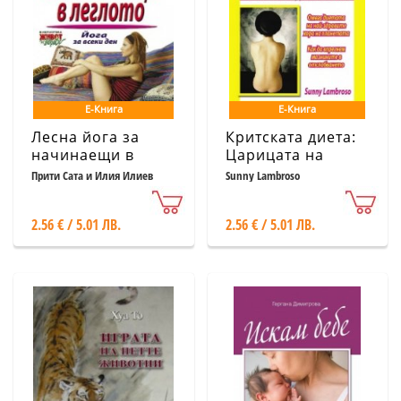
Е-Книга
Е-Книга
Лесна йога за
Критската диета:
начинаещи в
Царицата на
леглото
диетите
Прити Сата и Илия Илиев
Sunny Lambroso
2.56 € / 5.01 ЛВ.
2.56 € / 5.01 ЛВ.