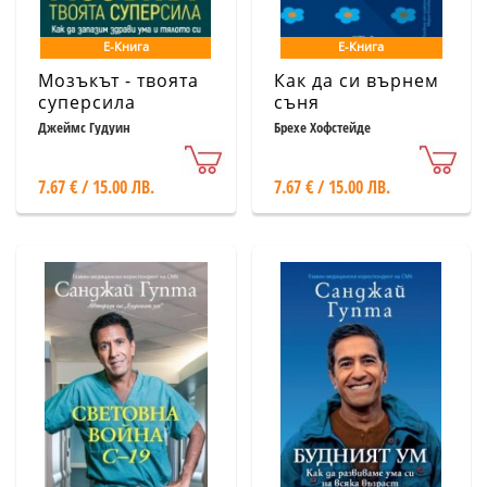
Е-Книга
Е-Книга
Мозъкът - твоята
Как да си върнем
суперсила
съня
Джеймс Гудуин
Брехе Хофстейде
7.67 € / 15.00 ЛВ.
7.67 € / 15.00 ЛВ.