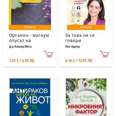
Е-Книга
Е-Книга
Органон - магнум
За това не се
опусът на
говори
хомеопатичната
Д-р Кишор Мета
Яел Адлер
практика
3.55 € / 6.94 ЛВ.
6.14 € / 12.01 ЛВ.