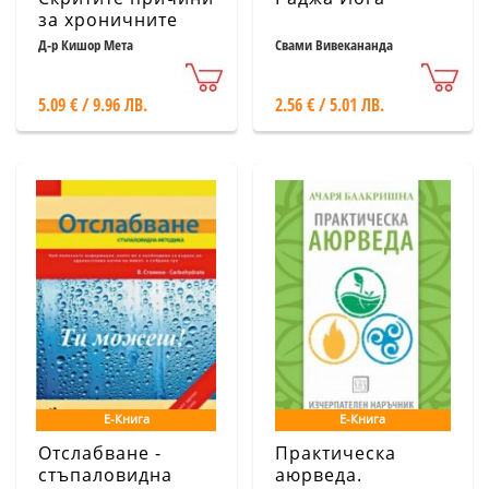
за хроничните
болести.
Д-р Кишор Мета
Свами Вивекананда
Миазмите в
хомеопатията.
5.09 € / 9.96 ЛВ.
2.56 € / 5.01 ЛВ.
Е-Книга
Е-Книга
Отслабване -
Практическа
стъпаловидна
аюрведа.