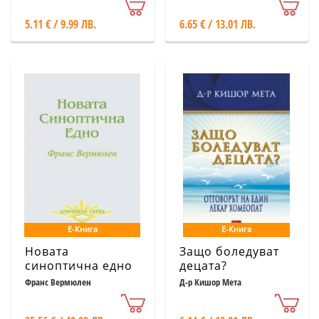
5.11 € / 9.99 ЛВ.
6.65 € / 13.01 ЛВ.
Е-Книга
Е-Книга
Новата
Защо боледуват
синоптична едно
децата?
Франс Вермюлен
Д-р Кишор Мета