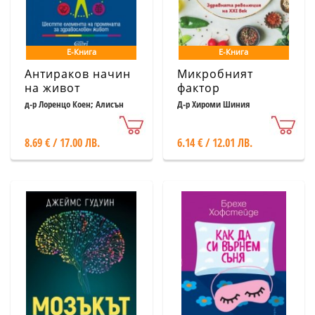
Е-Книга
Е-Книга
Антираков начин
Микробният
на живот
фактор
д-р Лоренцо Коен; Алисън
Д-р Хироми Шиния
Джефрис
8.69 € / 17.00 ЛВ.
6.14 € / 12.01 ЛВ.