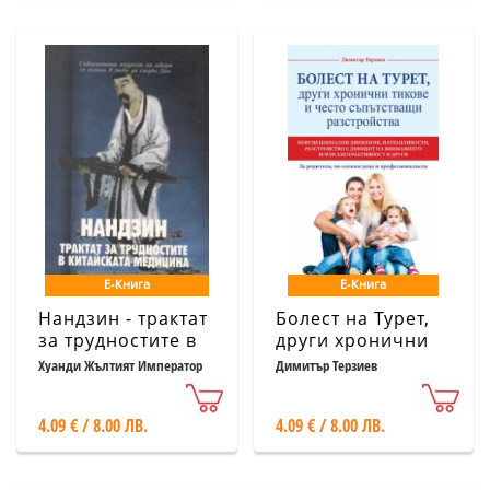
Е-Книга
Е-Книга
Нандзин - трактат
Болест на Турет,
за трудностите в
други хронични
китайската
тикове и често
Хуанди Жълтият Император
Димитър Терзиев
медицина
съпътстващи
разстройства
4.09 € / 8.00 ЛВ.
4.09 € / 8.00 ЛВ.