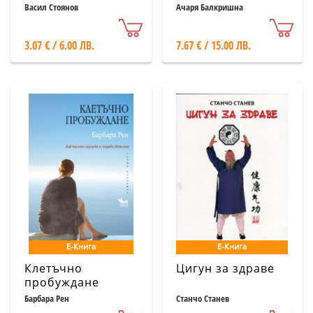
методика
Изчерпателен
Васил Стоянов
Ачаря Балкришна
наръчник за
здрав живот
3.07 € / 6.00 ЛВ.
7.67 € / 15.00 ЛВ.
Е-Книга
Е-Книга
Клетъчно
Цигун за здраве
пробуждане
Барбара Рен
Станчо Станев