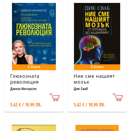
Е-Книга
Е-Книга
Глюкозната
Ние сме нашият
революция
мозък
Джеси Инчауспе
Дик Сваб
5.62 € / 10.99 ЛВ.
5.62 € / 10.99 ЛВ.