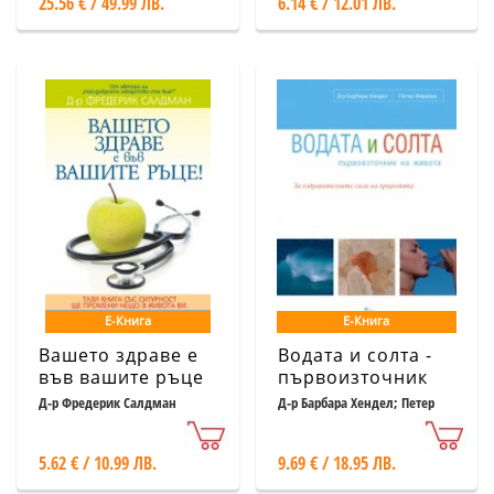
25.56 € / 49.99 ЛВ.
6.14 € / 12.01 ЛВ.
Е-Книга
Е-Книга
Вашето здраве е
Водата и солта -
във вашите ръце
първоизточник
на живота
Д-р Фредерик Салдман
Д-р Барбара Хендел; Петер
Ферейра
5.62 € / 10.99 ЛВ.
9.69 € / 18.95 ЛВ.