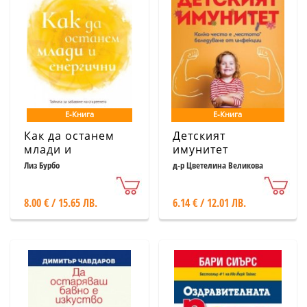
Е-Книга
Е-Книга
Как да останем
Детският
млади и
имунитет
енергични
Лиз Бурбо
д-р Цветелина Великова
8.00 € / 15.65 ЛВ.
6.14 € / 12.01 ЛВ.