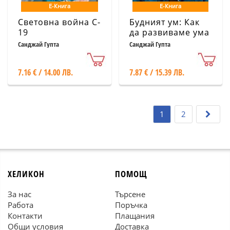
Е-Книга
Е-Книга
Световна война C-
Будният ум: Как
19
да развиваме ума
си на всяка
Санджай Гупта
Санджай Гупта
възраст
7.16 € / 14.00 ЛВ.
7.87 € / 15.39 ЛВ.
1
2
ХЕЛИКОН
ПОМОЩ
За нас
Търсене
Работа
Поръчка
Контакти
Плащания
Общи условия
Доставка