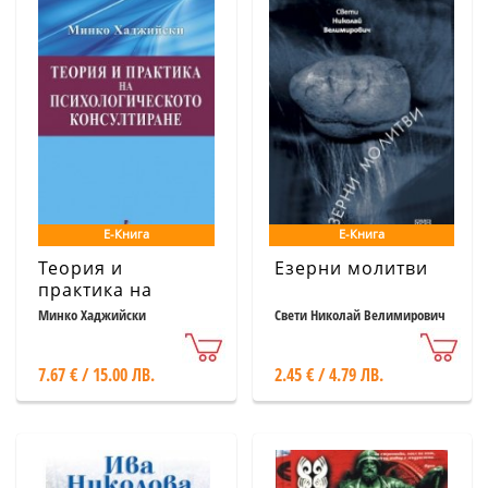
Е-Книга
Е-Книга
Теория и
Езерни молитви
практика на
психологическото
Минко Хаджийски
Свети Николай Велимирович
консултиране
7.67 € / 15.00 ЛВ.
2.45 € / 4.79 ЛВ.