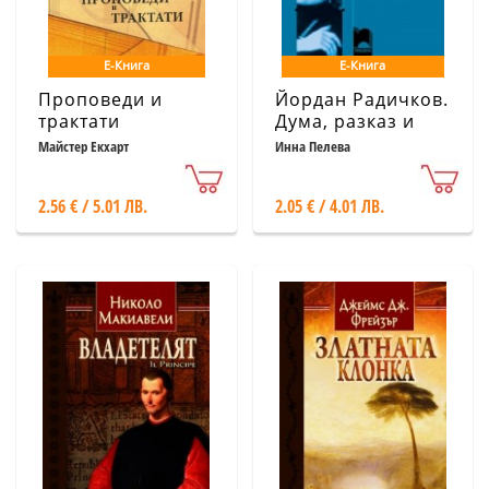
Е-Книга
Е-Книга
Проповеди и
Йордан Радичков.
трактати
Дума, разказ и
тъга
Майстер Екхарт
Инна Пелева
2.56 € / 5.01 ЛВ.
2.05 € / 4.01 ЛВ.