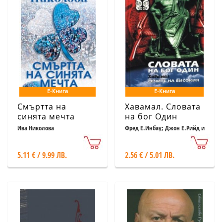
Е-Книга
Е-Книга
Смъртта на
Хавамал. Словата
синята мечта
на бог Один
Ива Николова
Фред Е.Инбау; Джон Е.Рийд и
др.
5.11 € / 9.99 ЛВ.
2.56 € / 5.01 ЛВ.