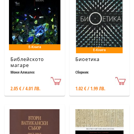
Е-Книга
Е-Книга
Библейското
Биоетика
магаре
Мони Алмалех
Сборник
2.05 € / 4.01 ЛВ.
1.02 € / 1.99 ЛВ.