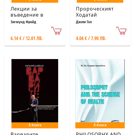
Лекции за
Пророческият
въведение в
Ходатай
психоанализата
Зигмунд Фройд
Джим Гол
6.14 € / 12.01 ЛВ.
4.04 € / 7.90 ЛВ.
Е-Книга
Е-Книга
Варварите.
PHILOSOPHY AND