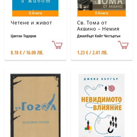
Е-Книга
Е-Книга
Четене и живот
Св. Тома от
Аквино – Немия
вол
Цветан Тодоров
Джилбърт Кийт Честъртън
8.18 € / 16.00 ЛВ.
1.23 € / 2.41 ЛВ.