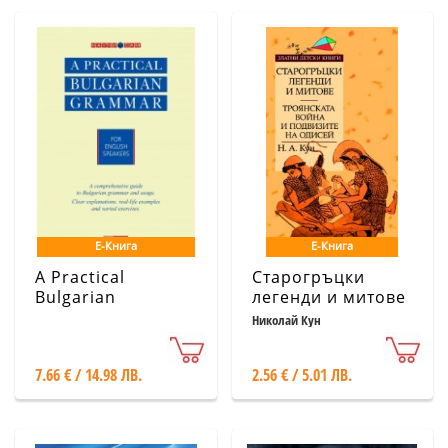
Е-Книга
Е-Книга
A Practical
Старогръцки
Bulgarian
легенди и митове
Grammar for
т.2: Троянската
Николай Кун
English Speakers/
война и
Научи сам
подвизите на
7.66 € / 14.98 ЛВ.
2.56 € / 5.01 ЛВ.
Одисей