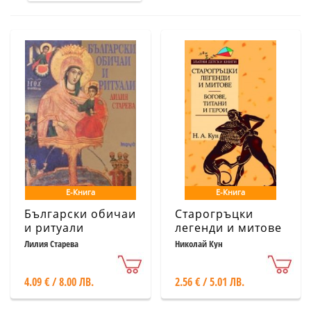
Е-Книга
Е-Книга
Български обичаи
Старогръцки
и ритуали
легенди и митове
т.1: Богове,
Лилия Старева
Николай Кун
титани и герои
4.09 € / 8.00 ЛВ.
2.56 € / 5.01 ЛВ.