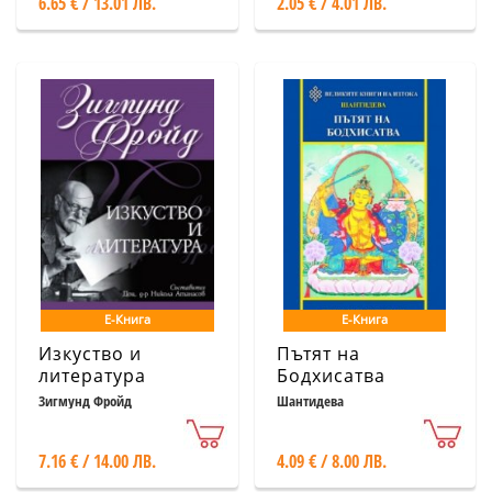
6.65 € / 13.01 ЛВ.
2.05 € / 4.01 ЛВ.
Е-Книга
Е-Книга
Изкуство и
Пътят на
литература
Бодхисатва
Зигмунд Фройд
Шантидева
7.16 € / 14.00 ЛВ.
4.09 € / 8.00 ЛВ.