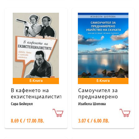
Е-Книга
Е-Книга
В кафенето на
Самоучител за
екзистенциалистите
преднамерено
убийство на
Сара Бейкуел
Изабела Шопова
скуката
8.69 € / 17.00 ЛВ.
3.07 € / 6.00 ЛВ.