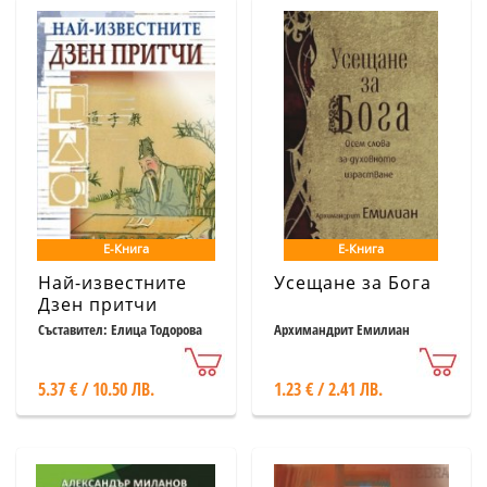
Е-Книга
Е-Книга
Най-известните
Усещане за Бога
Дзен притчи
Съставител: Елица Тодорова
Архимандрит Емилиан
5.37 € / 10.50 ЛВ.
1.23 € / 2.41 ЛВ.