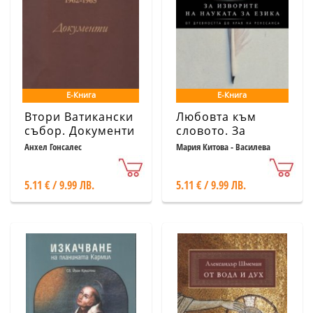
Е-Книга
Е-Книга
Втори Ватикански
Любовта към
събор. Документи
словото. За
изворите на
Анхел Гонсалес
Мария Китова - Василева
науката за езика
5.11 € / 9.99 ЛВ.
5.11 € / 9.99 ЛВ.