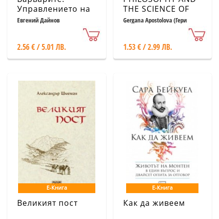
Управлението на
THE SCIENCE OF
ГЕРБ (2009-2013)
HEALTH
Евгений Дайнов
Gergana Apostolova (Гери
Апостолова)
2.56 € / 5.01 ЛВ.
1.53 € / 2.99 ЛВ.
Е-Книга
Е-Книга
Великият пост
Как да живеем