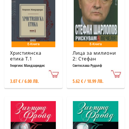
Е-Книга
Е-Книга
Християнска
Лица за милиони
етика Т.1
2: Стефан
Шарлопов -
Георгиос Мандзаридис
Светослава Рудолф
рискувам &
печеля
3.07 € / 6.00 ЛВ.
5.62 € / 10.99 ЛВ.