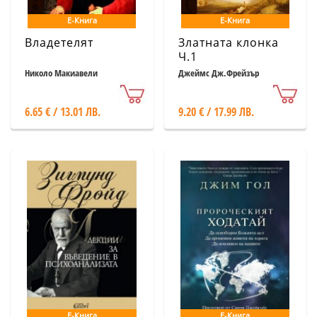
Е-Книга
Е-Книга
Владетелят
Златната клонка
Ч.1
Николо Макиавели
Джеймс Дж.Фрейзър
6.65 € / 13.01 ЛВ.
9.20 € / 17.99 ЛВ.
Е-Книга
Е-Книга