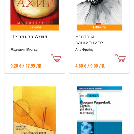
Е-Книга
Е-Книга
Песен за Ахил
Егото и
защитните
механизми
Маделин Милър
Ана Фройд
9.20 € / 17.99 ЛВ.
4.60 € / 9.00 ЛВ.