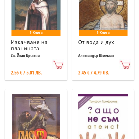
Е-Книга
Е-Книга
Изкачване на
От вода и дух
планината
Кармил
Св. Йоан Кръстни
Александър Шмеман
2.56 € / 5.01 ЛВ.
2.45 € / 4.79 ЛВ.