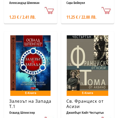
Александър Шмеман
Сара Бейкуел
1.23 € / 2.41 ЛВ.
11.25 € / 22.00 ЛВ.
Е-Книга
Е-Книга
Залезът на Запада
Св. Франциск от
Т.1
Асизи
Освалд Шпенглер
Джилбърт Кийт Честъртън