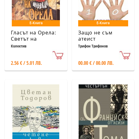
Е-Книга
Е-Книга
Гласът на Орела:
Защо не съм
Светът на
атеист
североамериканските
Колектив
Трифон Трифонов
индианци
2.56 € / 5.01 ЛВ.
00.00 € / 00.00 ЛВ.