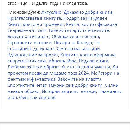
страница… и дълги години след това.
Ключови думи:
Актуално
,
Доказано добри книги
,
Приятелствата в книгите
,
Подари за Никулден
,
Книги, които ни променят
,
Книги, които оформиха
съвременния свят
,
Големите партита в книгите
,
Бижутата в книгите
,
Обещах си да прочета
,
Страховити истории
,
Подари за Коледа
,
От
страниците до екрана
,
Свят на магьосници
,
Вдъхновение за пролет
,
Книгите, които оформиха
съвременния свят
,
Абракадабра
,
Подари книга
,
Любими женски образи
,
Книги за дълъг уикенд
,
Да
прочетем преди да гледаме през 2024
,
Майстори на
фентъзи и фантастика
,
Законите на властта
,
Спортистите четат
,
Гмурни се в добри книги
,
Силни
женски образи
,
Истории за дълги вечери
,
Планински
етап
,
Фентъзи светове