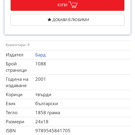
КУПИ
ДОБАВИ В ЛЮБИМИ
Коментари: 9
Издател
Бард
Брой
1088
страници
Година на
2001
издаване
Корици
твърди
Език
български
Тегло
1858 грама
Размери
24x18
ISBN
9789545841705