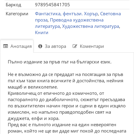
Баркод
9789545841705
Категории
Фантастика, фентъзи. Хорър
,
Световна
проза
,
Преводна художествена
литература
,
Художествена литература
,
Книги
Анотация
За автора
Коментари
Пълно издание за пръв път на български език.
Не е възможно да се предадат на посягащия за пръв
път към тази книга всичките й достойнства, нейния
мащаб и великолепие.
Криволичещ от епичното до комичното, от
пасторалното до диаболичното, сюжетът пресъздава
по възхитителен начин герои и сцени в един изцяло
измислен, но напълно правдоподобен свят на
джуджета, елфи и хора.
Пред вас е пълното издание на един невероятен
роман, който не ще ви даде миг покой до последната