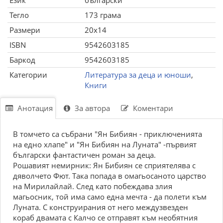
Език
български
Тегло
173 грама
Размери
20x14
ISBN
9542603185
Баркод
9542603185
Категории
Литература за деца и юноши
,
Книги
Анотация
За автора
Коментари
В томчето са събрани "Ян Бибиян - приключенията
на едно хлапе" и "Ян Бибиян на Луната" -първият
български фантастичен роман за деца.
Рошавият немирник: Ян Бибиян се сприятелява с
дяволчето Фют. Така попада в омагьосаното царство
на Мирилайлай. След като побеждава злия
магьосник, той има само една мечта - да полети към
Луната. С конструирания от него междузвезден
кораб двамата с Калчо се отправят към необятния