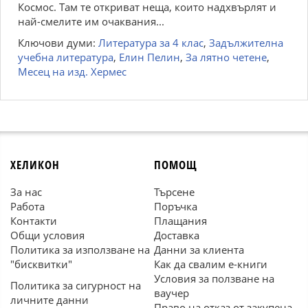
Космос. Там те откриват неща, които надхвърлят и
най-смелите им очаквания...
Ключови думи:
Литература за 4 клас
,
Задължителна
учебна литература
,
Елин Пелин
,
За лятно четене
,
Месец на изд. Хермес
ХЕЛИКОН
ПОМОЩ
За нас
Търсене
Работа
Поръчка
Контакти
Плащания
Общи условия
Доставка
Политика за използване на
Данни за клиента
"бисквитки"
Как да свалим е-книги
Условия за ползване на
Политика за сигурност на
ваучер
личните данни
Право на отказ от закупена