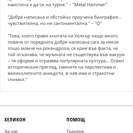
наистина е да си на турне." – "Metal Hammer"
"Добре написана и обстойно проучена биография...
чувствителна, но не сантиментална." – "Q"
"Това, което прави книгата на Уолкър нещо много
повече от поредната добре написана сага за някое
лошо момче на рокендрола, се крие във факта, че
той осъзнава, че музиката не съществува във вакуум
– тя оформя и отразява популярната култура... Освен
историческия преглед, смените на перспектива и
великолепните анекдоти, в нея има и страхотни
снимки."
ХЕЛИКОН
ПОМОЩ
За нас
Търсене