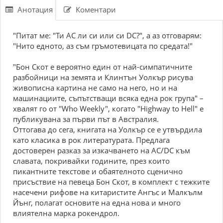
Анотация
Коментари
"Питат ме: "Ти AC ли си или си DC?", а аз отговарям:
"Нито едното, аз съм гръмотевицата по средата!"
"Бон Скот е вероятно един от най-симпатичните
разбойници на земята и Клинтън Уолкър рисува
живописна картина не само на него, но и на
машинациите, съпътстващи всяка една рок група" –
хвалят го от "Who Weekly", когато "Highway to Hell" е
публикувана за първи път в Австралия.
Оттогава до сега, книгата на Уолкър се е утвърдила
като класика в рок литературата. Предлага
достоверен разказ за изкачването на AC/DC към
славата, покривайки годините, през които
пикантните текстове и обаятелното сценично
присъствие на певеца Бон Скот, в комплект с тежките
насечени рифове на китаристите Ангъс и Малкълм
Йънг, полагат основите на една нова и много
влиятелна марка рокендрол.