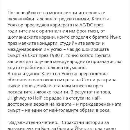
Позовавайки се на много лични интервюта и
включвайки галерия от редки снимки, Клинтън
Уолкър проследява кариерата на AC/DC през
годините им с оригиналния им фронтмен, от
шотландските корени, които споделя с братята Йънг,
през малките концерти, студийните записи и
международния им успех – чак до шокиращата
смърт на Скот през 1980 г., точно когато групата
започва да получава международните признания, за
които е работила толкова неуморно.
В това издание Клинтън Уолкър преразглежда
обстоятелствата около смъртта на Скот и разкрива
някои нови детайли, станали известни през
последните няколко години. В резултат на това,
„Highway to Hell“ се радва на статуса на най-
достоверна версия на живота – и преждевременната
смърт – на един от най-големите образи в рока.
"Задължително четиво... Страхотни истории за
дръзкия дух на Бон, за братята Йънг, за това какво