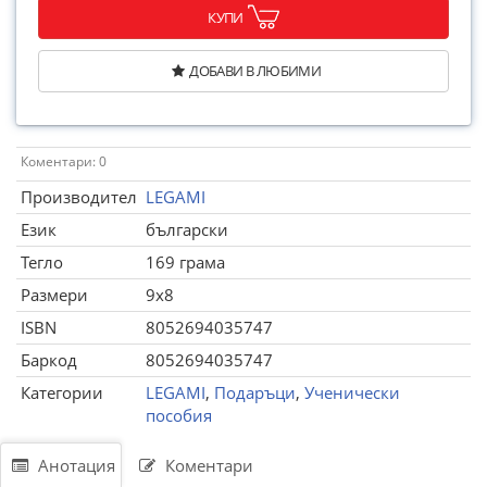
КУПИ
ДОБАВИ В ЛЮБИМИ
Коментари: 0
Производител
LEGAMI
Език
български
Тегло
169 грама
Размери
9x8
ISBN
8052694035747
Баркод
8052694035747
Категории
LEGAMI
,
Подаръци
,
Ученически
пособия
Анотация
Коментари