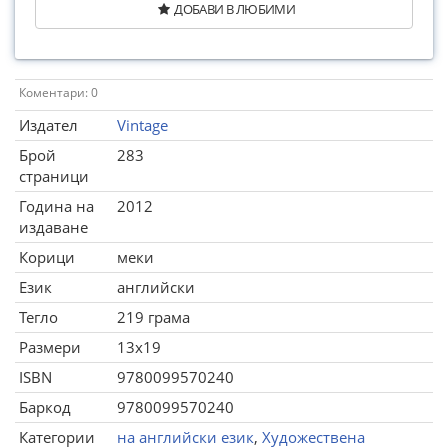
ДОБАВИ В ЛЮБИМИ
Коментари: 0
Издател
Vintage
Брой
283
страници
Година на
2012
издаване
Корици
меки
Език
английски
Тегло
219 грама
Размери
13x19
ISBN
9780099570240
Баркод
9780099570240
Категории
на английски език
,
Художествена