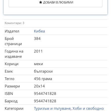
ДОБАВИ В ЛЮБИМИ
Коментари: 3
Издател
Кибеа
Брой
384
страници
Година на
2011
издаване
Корици
меки
Език
български
Тегло
456 грама
Размери
20x14
ISBN
9544741828
Баркод
9544741828
Категории
Туризъм и пътуване
,
Хоби и свободно