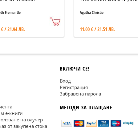
eth Fremantle
Agatha Christie
 € / 21.94 ЛВ.
11.00 € / 21.51 ЛВ.
ВКЛЮЧИ СЕ!
Вход
Регистрация
Забравена парола
иента
МЕТОДИ ЗА ПЛАЩАНЕ
им е-книги
ползване на ваучер
каз от закупена стока