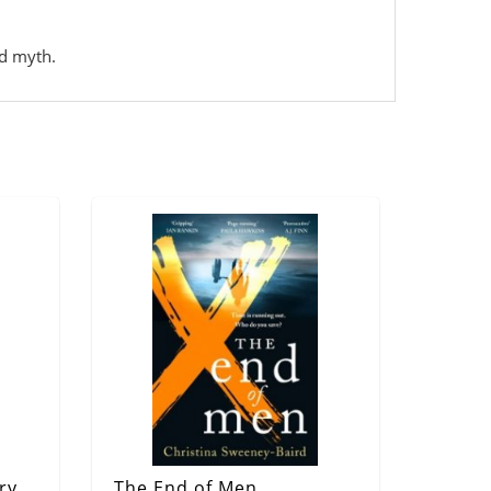
nd myth.
ry
The End of Men