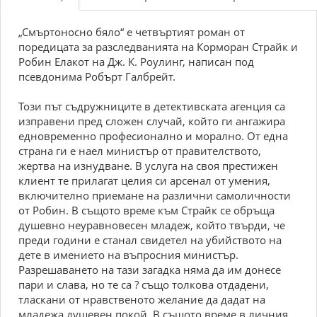
„Смъртоносно бяло“ е четвъртият роман от
поредицата за разследванията на Корморан Страйк и
Робин Елакот на Дж. К. Роулинг, написан под
псевдонима Робърт Галбрейт.
Този път съдружниците в детективската агенция са
изправени пред сложен случай, който ги ангажира
едновременно професионално и морално. От една
страна ги е наел министър от правителството,
жертва на изнудване. В услуга на своя престижен
клиент те прилагат целия си арсенал от умения,
включително приемане на различни самоличности
от Робин. В същото време към Страйк се обръща
душевно неуравновесен младеж, който твърди, че
преди години е станал свидетел на убийството на
дете в имението на въпросния министър.
Разрешаването на тази загадка няма да им донесе
пари и слава, но те са ? също толкова отдадени,
тласкани от нравственото желание да дадат на
младежа душевен покой. В същото време в личния