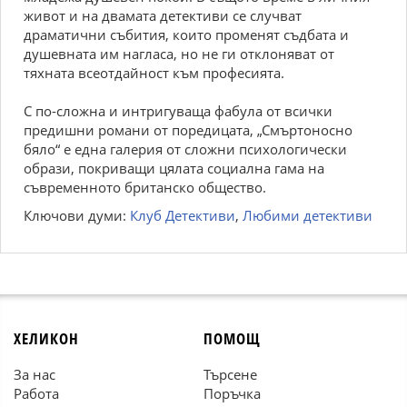
живот и на двамата детективи се случват
драматични събития, които променят съдбата и
душевната им нагласа, но не ги отклоняват от
тяхната всеотдайност към професията.
С по-сложна и интригуваща фабула от всички
предишни романи от поредицата, „Смъртоносно
бяло“ е една галерия от сложни психологически
образи, покриващи цялата социална гама на
съвременното британско общество.
Ключови думи:
Клуб Детективи
,
Любими детективи
ХЕЛИКОН
ПОМОЩ
За нас
Търсене
Работа
Поръчка