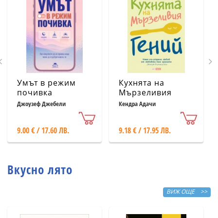
Умът в режим
Кухнята на
почивка
Мързеливия
гений
Джоузеф Джебели
Кендра Адачи
9.00 € / 17.60 ЛВ.
9.18 € / 17.95 ЛВ.
Вкусно лято
ВИЖ ОЩЕ >>