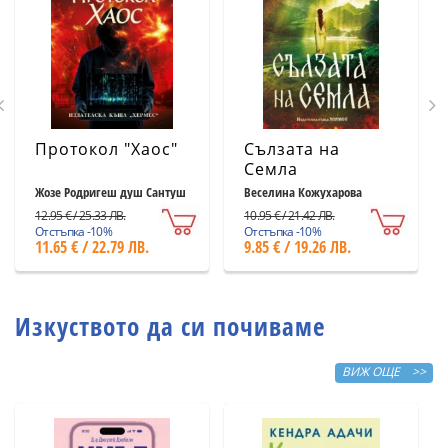
Протокол "Хаос"
Сълзата на
Семла
Жозе Родригеш душ Сантуш
Веселина Кожухарова
12.95 € / 25.33 ЛВ.
10.95 € / 21.42 ЛВ.
Отстъпка -10%
Отстъпка -10%
11.65 € / 22.79 ЛВ.
9.85 € / 19.26 ЛВ.
Изкуството да си почиваме
ВИЖ ОЩЕ >>