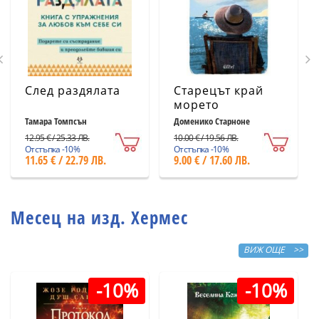
След раздялата
Старецът край
морето
Тамара Томпсън
Доменико Старноне
12.95 € / 25.33 ЛВ.
10.00 € / 19.56 ЛВ.
Отстъпка -10%
Отстъпка -10%
11.65 € / 22.79 ЛВ.
9.00 € / 17.60 ЛВ.
Месец на изд. Хермес
ВИЖ ОЩЕ >>
-10%
-10%