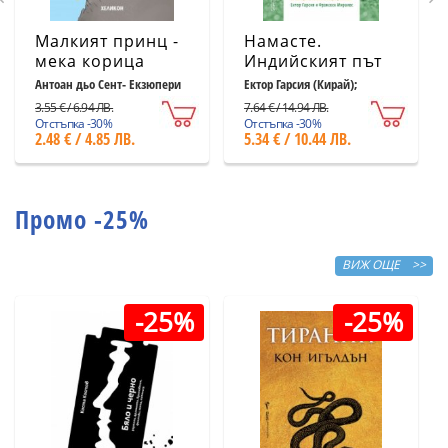
Малкият принц -
Намасте.
мека корица
Индийският път
светлосиня
към щастието,
Антоан дьо Сент- Екзюпери
Ектор Гарсия (Кирай);
Франсеск Миралес
удовлетворението
3.55 € / 6.94 ЛВ.
7.64 € / 14.94 ЛВ.
и успеха
Отстъпка -30%
Отстъпка -30%
2.48 € / 4.85 ЛВ.
5.34 € / 10.44 ЛВ.
Промо -25%
ВИЖ ОЩЕ >>
-25%
-25%