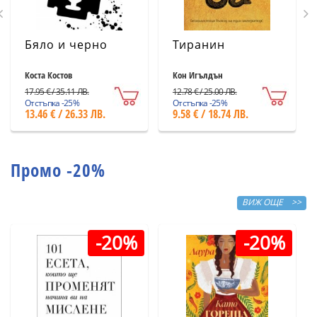
Бяло и черно
Тиранин
Коста Костов
Кон Игълдън
17.95 € / 35.11 ЛВ.
12.78 € / 25.00 ЛВ.
Отстъпка -25%
Отстъпка -25%
13.46 € / 26.33 ЛВ.
9.58 € / 18.74 ЛВ.
Промо -20%
ВИЖ ОЩЕ >>
-20%
-20%