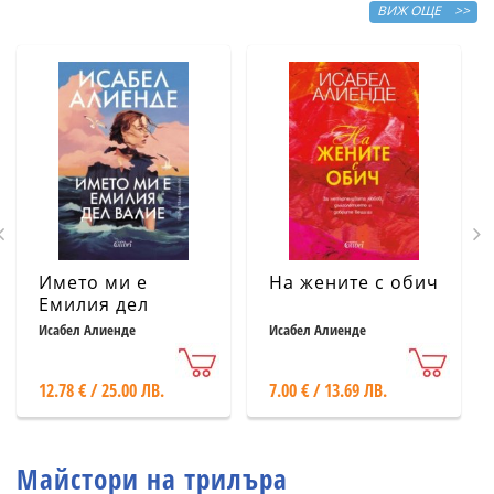
ВИЖ ОЩЕ >>
Името ми е
На жените с обич
Емилия дел
Валие
Исабел Алиенде
Исабел Алиенде
12.78 € / 25.00 ЛВ.
7.00 € / 13.69 ЛВ.
Майстори на трилъра