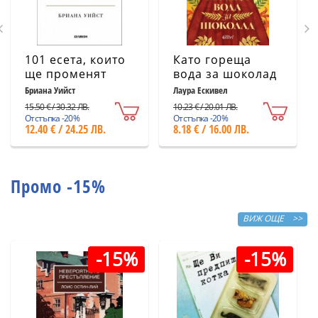
101 есета, които
Като гореща
ще променят
вода за шоколад
начина ви на
(ново издание)
Бриана Уийст
Лаура Ескивел
мислене
15.50 € / 30.32 ЛВ.
10.23 € / 20.01 ЛВ.
Отстъпка -20%
Отстъпка -20%
12.40 € / 24.25 ЛВ.
8.18 € / 16.00 ЛВ.
Промо -15%
ВИЖ ОЩЕ >>
-15%
-15%