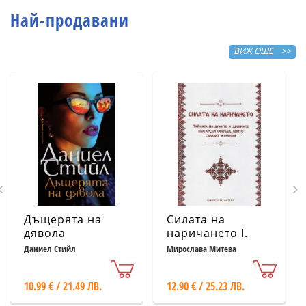
Най-продавани
ВИЖ ОЩЕ >>
Дъщерята на
Силата на
дявола
наричането І.
Тайната на
Даниел Стийл
Мирослава Митева
думите и
древните
10.99 € / 21.49 ЛВ.
12.90 € / 25.23 ЛВ.
български
обичаи, които