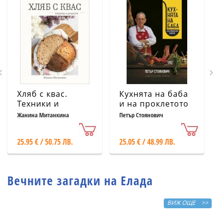
Хляб с квас.
Кухнята на баба
Техники и
и на проклетото
рецепти
й внуче
Жанина Митанкина
Петър Стоянович
25.95 € / 50.75 ЛВ.
25.05 € / 48.99 ЛВ.
Вечните загадки на Елада
ВИЖ ОЩЕ >>