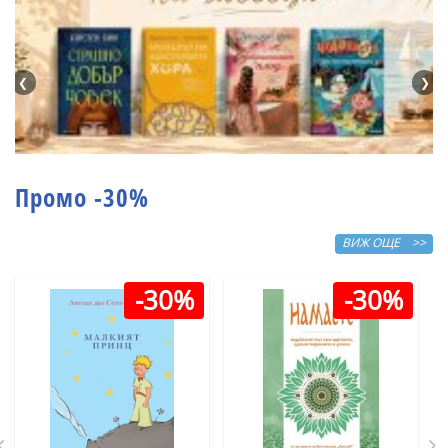
❮
❯
Промо -30%
ВИЖ ОЩЕ >>
-30%
-30%