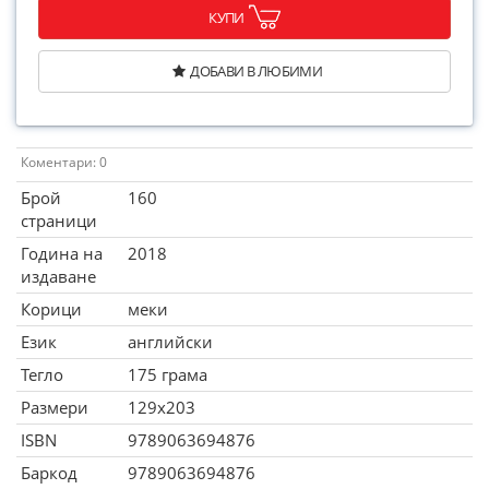
КУПИ
ДОБАВИ В ЛЮБИМИ
Коментари: 0
Брой
160
страници
Година на
2018
издаване
Корици
меки
Език
английски
Тегло
175 грама
Размери
129x203
ISBN
9789063694876
Баркод
9789063694876