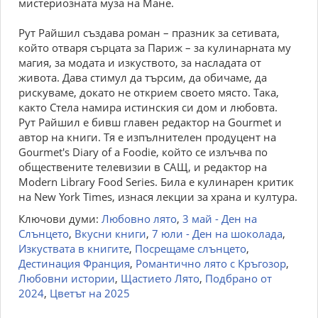
мистериозната муза на Мане.
Рут Райшил създава роман – празник за сетивата,
който отваря сърцата за Париж – за кулинарната му
магия, за модата и изкуството, за насладата от
живота. Дава стимул да търсим, да обичаме, да
рискуваме, докато не открием своето място. Така,
както Стела намира истинския си дом и любовта.
Рут Райшил e бивш главен редактор на Gourmet и
автор на книги. Тя е изпълнителен продуцент на
Gourmet's Diary of a Foodie, който се излъчва по
обществените телевизии в САЩ, и редактор на
Modern Library Food Series. Била е кулинарен критик
на New York Times, изнася лекции за храна и култура.
Ключови думи:
Любовно лято
,
3 май - Ден на
Слънцето
,
Вкусни книги
,
7 юли - Ден на шоколада
,
Изкуствата в книгите
,
Посрещаме слънцето
,
Дестинация Франция
,
Романтично лято с Кръгозор
,
Любовни истории
,
Щастието Лято
,
Подбрано от
2024
,
Цветът на 2025