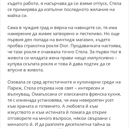
където работи, я насърчава да си вземе отпуск, Стела
се примирява да изпълни последното желание на
майка си.
Сама в чуждия град и вярна на навиците си, тя има
намерение да живее затворено и пестеливо. Но още
първия ден попада на винтидж магазин, където
пробва страхотна рокля Dior. Продавачката настоява,
че тази рокля е очаквала точно Стела. За първи път в
живота си младата жена прави нещо импулсивно –
купува скъпата рокля и това й дава подтик да се
впусне в живота.
Озовала се сред артистичните и кулинарни среди на
Париж, Стела открива нов свят – интересен и
вълнуващ. Омагьосана от изисканата френска кухня,
тя с изненада установява, че има невероятен усет
към храната и готвенето. А любовта й към
изкуството и към истината й помага да открие
отговорите на много въпроси, някои свързани с
миналото й. И да разплете десетилетна тайна за