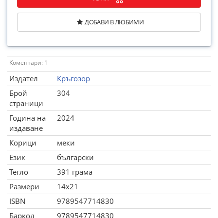
ДОБАВИ В ЛЮБИМИ
Коментари: 1
Издател
Кръгозор
Брой
304
страници
Година на
2024
издаване
Корици
меки
Език
български
Тегло
391 грама
Размери
14x21
ISBN
9789547714830
Баркод
9789547714830