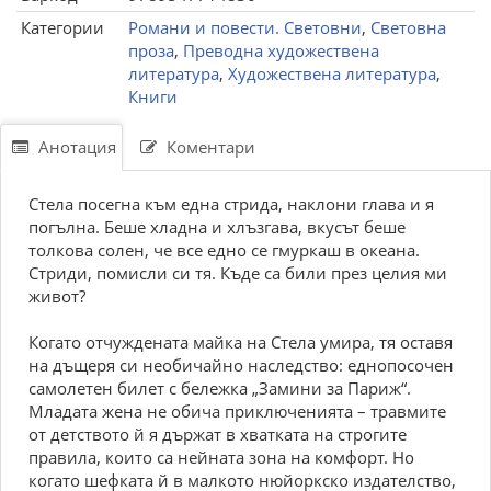
Категории
Романи и повести. Световни
,
Световна
проза
,
Преводна художествена
литература
,
Художествена литература
,
Книги
Анотация
Коментари
Стела посегна към една стрида, наклони глава и я
погълна. Беше хладна и хлъзгава, вкусът беше
толкова солен, че все едно се гмуркаш в океана.
Стриди, помисли си тя. Къде са били през целия ми
живот?
Когато отчуждената майка на Стела умира, тя оставя
на дъщеря си необичайно наследство: еднопосочен
самолетен билет с бележка „Замини за Париж“.
Младата жена не обича приключенията – травмите
от детството й я държат в хватката на строгите
правила, които са нейната зона на комфорт. Но
когато шефката й в малкото нюйоркско издателство,