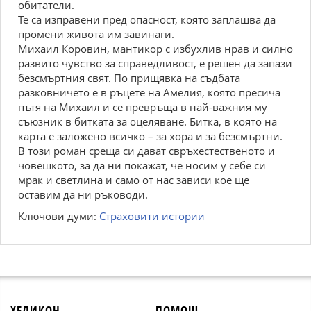
обитатели.
Те са изправени пред опасност, която заплашва да
промени живота им завинаги.
Михаил Коровин, мантикор с избухлив нрав и силно
развито чувство за справедливост, е решен да запази
безсмъртния свят. По прищявка на съдбата
разковничето е в ръцете на Амелия, която пресича
пътя на Михаил и се превръща в най-важния му
съюзник в битката за оцеляване. Битка, в която на
карта е заложено всичко – за хора и за безсмъртни.
В този роман среща си дават свръхестественото и
човешкото, за да ни покажат, че носим у себе си
мрак и светлина и само от нас зависи кое ще
оставим да ни ръководи.
Ключови думи:
Страховити истории
ХЕЛИКОН
ПОМОЩ