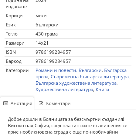
Година на
2024
издаване
Корици
меки
Език
български
Тегло
430 грама
Размери
14x21
ISBN
9786199284957
Баркод
9786199284957
Категории
Романи и повести. Български
,
Българска
проза
,
Съвременна българска литература
,
Българска художествена литература
,
Художествена литература
,
Книги
Анотация
Коментари
Добре дошли в Болницата за безсмъртни създания!
Високо над София, сред планинските възвишения се
крие необикновена сграда с още по-необичайни