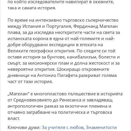
по който изследователите навигират в океаните,
така и самата история.
По време на интензивно търговско съперничество
между Испания и Португалия, Фердинанд Магелан
плава, за да изследва неоткритите части на света за
испанската корона в една от най-големите и най-
добре оборудвани експедиции в епохата на
Великите географски открития. По следите си той
оставя история за бунтове, канибализъм, болести и
смърт, за мисионерски плам и долна жестокост и за
невероятни открития. Шокиращо откровените
дневници на Антонио Пигафета разкриват голяма
част от тази история.
„Магелан“ е многопластово пътешествие в историята
от Средновековието до Ренесанса и завладяващ
антропологичен разказ за екзотични племена и
отчаяно заграбване на политическа и търговска
власт.
Ключови думи:
За учителя с любов
,
Знаменитости