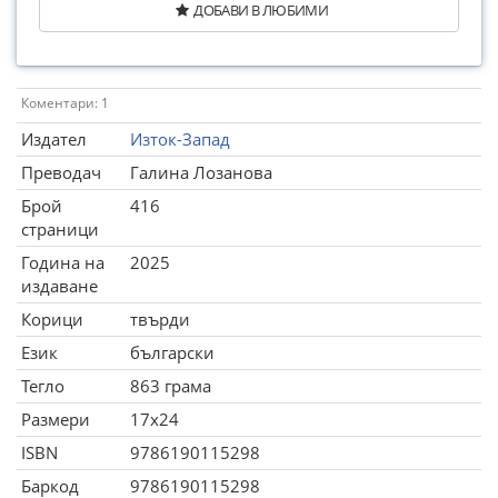
ДОБАВИ В ЛЮБИМИ
Коментари: 1
Издател
Изток-Запад
Преводач
Галина Лозанова
Брой
416
страници
Година на
2025
издаване
Корици
твърди
Език
български
Тегло
863 грама
Размери
17x24
ISBN
9786190115298
Баркод
9786190115298