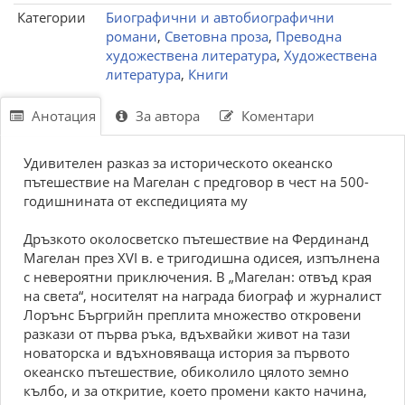
Категории
Биографични и автобиографични
романи
,
Световна проза
,
Преводна
художествена литература
,
Художествена
литература
,
Книги
Анотация
За автора
Коментари
Удивителен разказ за историческото океанско
пътешествие на Магелан с предговор в чест на 500-
годишнината от експедицията му
Дръзкото околосветско пътешествие на Фердинанд
Магелан през XVI в. е тригодишна одисея, изпълнена
с невероятни приключения. В „Магелан: отвъд края
на света“, носителят на награда биограф и журналист
Лорънс Бъргрийн преплита множество откровени
разкази от първа ръка, вдъхвайки живот на тази
новаторска и вдъхновяваща история за първото
океанско пътешествие, обиколило цялото земно
кълбо, и за откритие, което промени както начина,