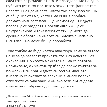
след като се раздели с него. И благодарение на една
публикация в социалните мрежи, този факт вече е
известен на целия свят. Когато той получава лично
съобщение от Ема, която има същия проблем,
двамата измислят план: ще излизат един с друг и
после ще се разделят. Проклятията им ще се
неутрализират и така всеки от тях ще може да
срещне любовта на живота си. Идеята е напълно
шантава… но може би ще проработи.
Това трябва да бъде кратка авантюра, само за лятото.
Само за да развалят проклятието. Без чувства. Без
очаквания. Но когато майката на Ема се появява
неочаквано, а Джъстин трябва да поеме грижата за
по-малкия си брат и двете си сестри, двамата
внезапно се оказват въвлечени в много повече,
отколкото са очаквали. Ами ако този път съдбата
наистина е събрала идеалната двойка?
„Думите на Аби Хименес… озаряват живота ми с
хумор и топлина.“
АЛИ ХЕЙЗЪЛУУД