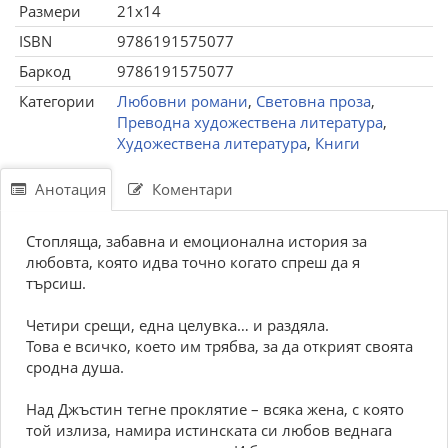
Размери
21x14
ISBN
9786191575077
Баркод
9786191575077
Категории
Любовни романи
,
Световна проза
,
Преводна художествена литература
,
Художествена литература
,
Книги
Анотация
Коментари
Стопляща, забавна и емоционална история за
любовта, която идва точно когато спреш да я
търсиш.
Четири срещи, една целувка… и раздяла.
Това е всичко, което им трябва, за да открият своята
сродна душа.
Над Джъстин тегне проклятие – всяка жена, с която
той излиза, намира истинската си любов веднага