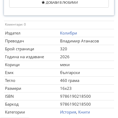
ДОБАВИ В ЛЮБИМИ
Коментари: 0
Издател
Колибри
Преводач
Владимир Атанасов
Брой страници
320
Година на издаване
2026
Корици
меки
Език
български
Тегло
460 грама
Размери
16x23
ISBN
9786190218500
Баркод
9786190218500
Категории
История
,
Книги