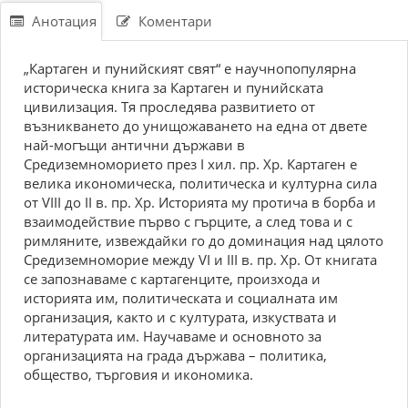
Анотация
Коментари
„Картаген и пунийският свят“ е научнопопулярна
историческа книга за Картаген и пунийската
цивилизация. Тя проследява развитието от
възникването до унищожаването на една от двете
най-могъщи антични държави в
Средиземноморието през I хил. пр. Хр. Картаген е
велика икономическа, политическа и културна сила
от VIII до II в. пр. Хр. Историята му протича в борба и
взаимодействие първо с гърците, а след това и с
римляните, извеждайки го до доминация над цялото
Средиземноморие между VI и III в. пр. Хр. От книгата
се запознаваме с картагенците, произхода и
историята им, политическата и социалната им
организация, както и с културата, изкуствата и
литературата им. Научаваме и основното за
организацията на града държава – политика,
общество, търговия и икономика.