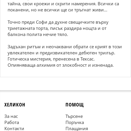
тайна, свои кроежи и скрити намерения. Всички са
поканени, но не всички ще си тръгнат живи...
Точно преди Софи да духне свещичките върху
триетажната торта, писък раздира нощта и от
балкона полита нечие тяло.
Задъхан ритъм и неочаквани обрати се крият в този
увлекателен и предизвикателен дебютен трилър.
Готическа мистерия, пренесена в Тексас.
Опияняваща алхимия от злокобност и изненада.
ХЕЛИКОН
ПОМОЩ
За нас
Търсене
Работа
Поръчка
Контакти
Плащания