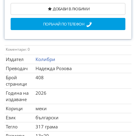
ДОБАВИ В ЛЮБИМИ
ПОРЪЧАЙ ПО ТЕЛЕФОН
Коментари: 0
Издател
Колибри
Преводач
Надeжда Розова
Брой
408
страници
Година на
2026
издаване
Корици
меки
Език
български
Тегло
317 грама
Размери
13x20