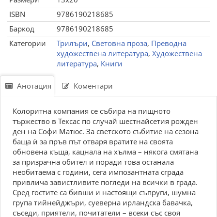
ISBN
9786190218685
Баркод
9786190218685
Категории
Трилъри
,
Световна проза
,
Преводна
художествена литература
,
Художествена
литература
,
Книги
Анотация
Коментари
Колоритна компания се събира на пищното
тържество в Тексас по случай шестнайсетия рожден
ден на Софи Матюс. За светското събитие на сезона
баща ѝ за пръв път отваря вратите на своята
обновена къща, кацнала на хълма – някога смятана
за призрачна обител и поради това останала
необитаема с години, сега импозантната сграда
привлича завистливите погледи на всички в града.
Сред гостите са бивши и настоящи съпруги, шумна
група тийнейджъри, суеверна ирландска бавачка,
съседи, приятели, почитатели – всеки със своя