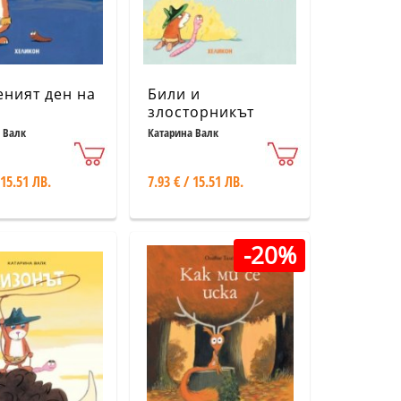
ният ден на
Били и
злосторникът
 Валк
Катарина Валк
 15.51 ЛВ.
7.93 € / 15.51 ЛВ.
-20%