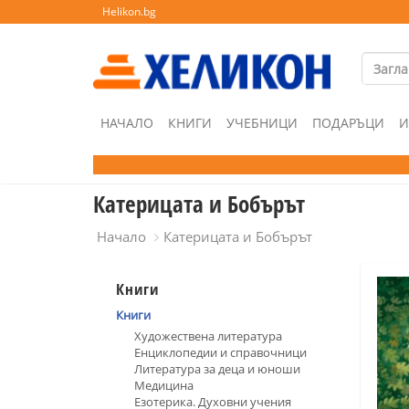
Helikon.bg
НАЧАЛО
КНИГИ
УЧЕБНИЦИ
ПОДАРЪЦИ
И
Катерицата и Бобърът
Начало
Катерицата и Бобърът
Книги
Книги
Художествена литература
Енциклопедии и справочници
Литература за деца и юноши
Медицина
Езотерика. Духовни учения