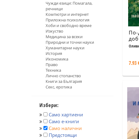
Чужди езици: Помагала,
речници
Компютри и интернет
Приложна психология
Хоби и свободно време
Изкуство
По-
Медицина за всеки
доб
Природни и точни науки
Оливи
Хуманитарни науки
История
Икономика
7.93 
Право
Техника
Лично стопанство
Книги за България
Секс, еротика
Избери:
Само хартиени
Само е-книги
Само налични
Предстоящи