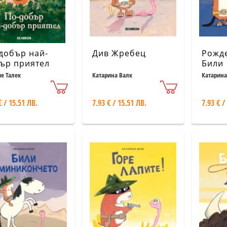
добър най-
Див Жребец
Рожде
ър приятел
Били
е Талек
Катарина Валк
Катарина
€ / 15.51 ЛВ.
7.93 € / 15.51 ЛВ.
7.93 € /