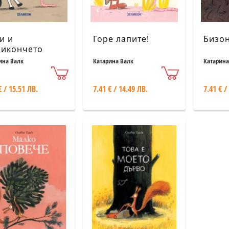
и и
Горе лапите!
Бизо
икончето
ина Валк
Катарина Валк
Катарина
€ / 15.51 ЛВ.
7.41 € / 14.49 ЛВ.
7.41 € /