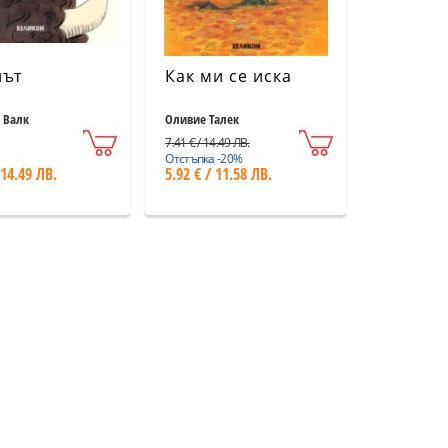
нът
Как ми се иска
 Валк
Оливие Талек
7.41 € / 14.49 ЛВ.
Отстъпка -20%
 14.49 ЛВ.
5.92 € / 11.58 ЛВ.