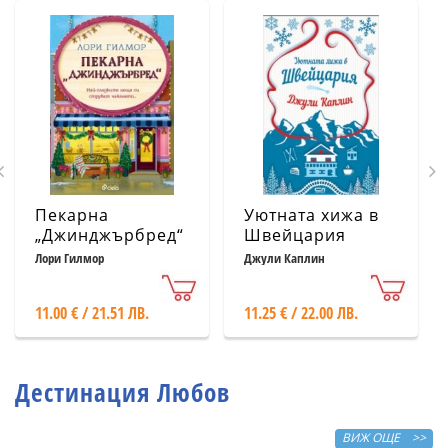
Пекарна
Уютната хижа в
„Джинджърбред“
Швейцария
(с цветни
Лори Гилмор
Джули Каплин
порезки)
11.00 € / 21.51 ЛВ.
11.25 € / 22.00 ЛВ.
Дестинация Любов
ВИЖ ОЩЕ >>