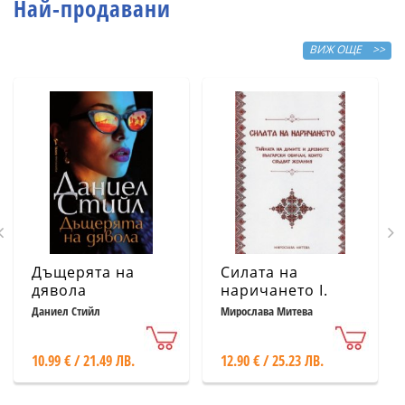
Най-продавани
ВИЖ ОЩЕ >>
Дъщерята на
Силата на
дявола
наричането І.
Тайната на
Даниел Стийл
Мирослава Митева
думите и
древните
10.99 € / 21.49 ЛВ.
12.90 € / 25.23 ЛВ.
български
обичаи, които
сбъдват желания