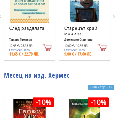
След раздялата
Старецът край
морето
Тамара Томпсън
Доменико Старноне
12.95 € / 25.33 ЛВ.
10.00 € / 19.56 ЛВ.
Отстъпка -10%
Отстъпка -10%
11.65 € / 22.79 ЛВ.
9.00 € / 17.60 ЛВ.
Месец на изд. Хермес
ВИЖ ОЩЕ >>
-10%
-10%