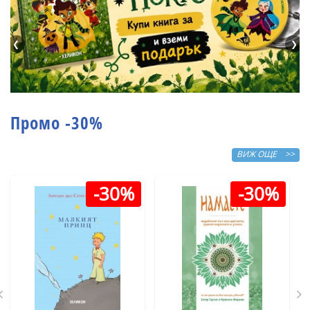
❮
❯
Промо -30%
ВИЖ ОЩЕ >>
-30%
-30%