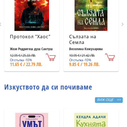
Протокол "Хаос"
Сълзата на
Семла
Жозе Родригеш душ Сантуш
Веселина Кожухарова
12.95 € / 25.33 ЛВ.
10.95 € / 21.42 ЛВ.
Отстъпка -10%
Отстъпка -10%
11.65 € / 22.79 ЛВ.
9.85 € / 19.26 ЛВ.
Изкуството да си почиваме
ВИЖ ОЩЕ >>