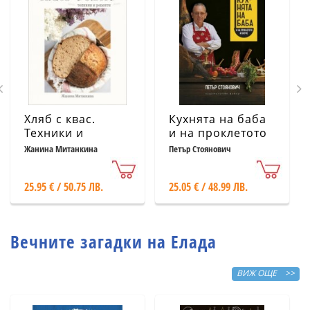
Хляб с квас.
Кухнята на баба
Техники и
и на проклетото
рецепти
й внуче
Жанина Митанкина
Петър Стоянович
25.95 € / 50.75 ЛВ.
25.05 € / 48.99 ЛВ.
Вечните загадки на Елада
ВИЖ ОЩЕ >>