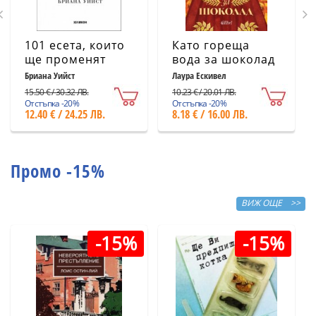
101 есета, които
Като гореща
ще променят
вода за шоколад
начина ви на
(ново издание)
Бриана Уийст
Лаура Ескивел
мислене
15.50 € / 30.32 ЛВ.
10.23 € / 20.01 ЛВ.
Отстъпка -20%
Отстъпка -20%
12.40 € / 24.25 ЛВ.
8.18 € / 16.00 ЛВ.
Промо -15%
ВИЖ ОЩЕ >>
-15%
-15%