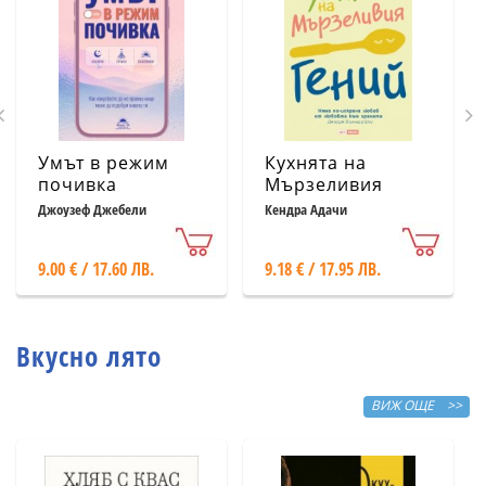
Умът в режим
Кухнята на
почивка
Мързеливия
гений
Джоузеф Джебели
Кендра Адачи
9.00 € / 17.60 ЛВ.
9.18 € / 17.95 ЛВ.
Вкусно лято
ВИЖ ОЩЕ >>