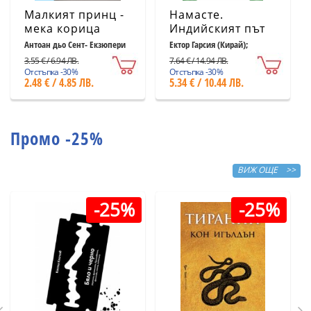
Малкият принц -
Намасте.
мека корица
Индийският път
светлосиня
към щастието,
Антоан дьо Сент- Екзюпери
Ектор Гарсия (Кирай);
Франсеск Миралес
удовлетворението
3.55 € / 6.94 ЛВ.
7.64 € / 14.94 ЛВ.
и успеха
Отстъпка -30%
Отстъпка -30%
2.48 € / 4.85 ЛВ.
5.34 € / 10.44 ЛВ.
Промо -25%
ВИЖ ОЩЕ >>
-25%
-25%