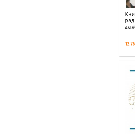
Кни
рад
щас
Далай
Дезмъ
про
12.76