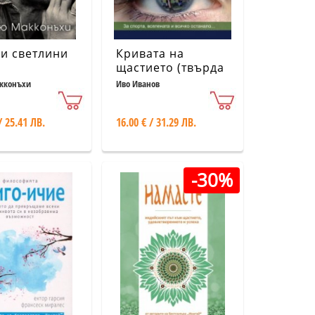
и светлини
Кривата на
щастието (твърда
корица)
кконъхи
Иво Иванов
/ 25.41 ЛВ.
16.00 € / 31.29 ЛВ.
-30%