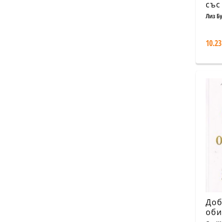
със
Лиз Б
10.23
Доб
оби