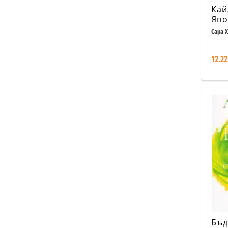
Кай
Япо
за 
Сара 
на 
по 
12.22
Бъд