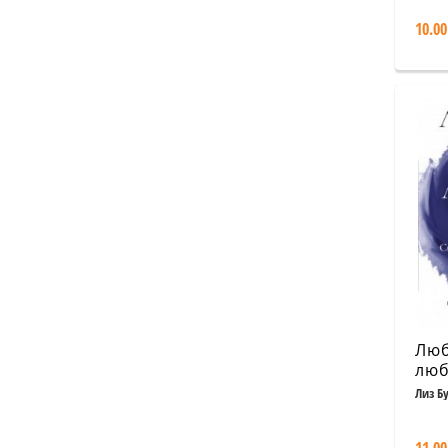
10.00
Люб
лю
Лиз Б