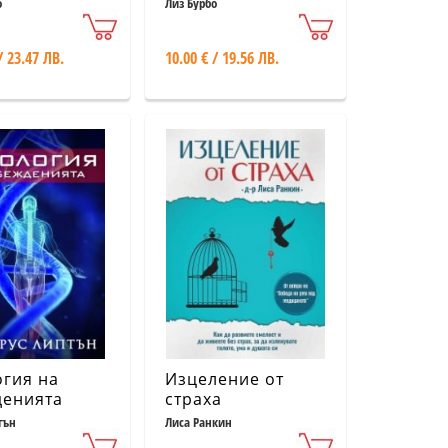
какъвто си
о
Лиз Бурбо
/ 23.47 ЛВ.
10.00 € / 19.56 ЛВ.
гия на
Изцеление от
денията
страха
тън
Лиса Ранкин