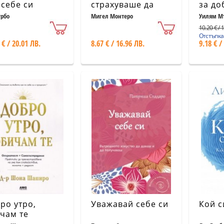
 себе си
страхуваше да
за до
живее
урбо
Мигел Монтеро
Уилям М
10.20 € / 
Отстъпка
 € / 20.01 ЛВ.
8.67 € / 16.96 ЛВ.
9.18 € /
ро утро,
Уважавай себе си
Кой с
чам те