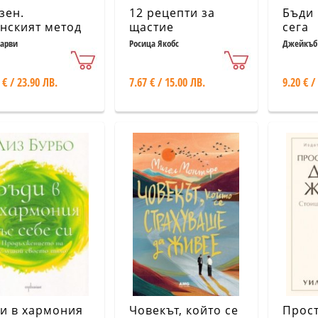
зен.
12 рецепти за
Бъди 
нският метод
щастие
сега
преобразуване
Харви
Росица Якобс
Джейкъб 
навици, стъпка
стъпка
 € / 23.90 ЛВ.
7.67 € / 15.00 ЛВ.
9.20 € /
и в хармония
Човекът, който се
Прос