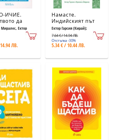
О-ИЧИЕ.
Намасте.
твото да
Индийският път
ръщаме
към щастието,
 Миралес, Ектор
Ектор Гарсия (Кирай);
Франсеск Миралес
 миг от
удовлетворението
7.64 € / 14.94 ЛВ.
а си в
и успеха
Отстъпка -30%
 14.94 ЛВ.
5.34 € / 10.44 ЛВ.
бравима
ожност