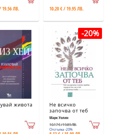
/ 19.56 ЛВ.
10.20 € / 19.95 ЛВ.
-20%
увай живота
Не всичко
започва от теб
Марк Уолин
10.17 € / 19.89 ЛВ.
Отстъпка -20%