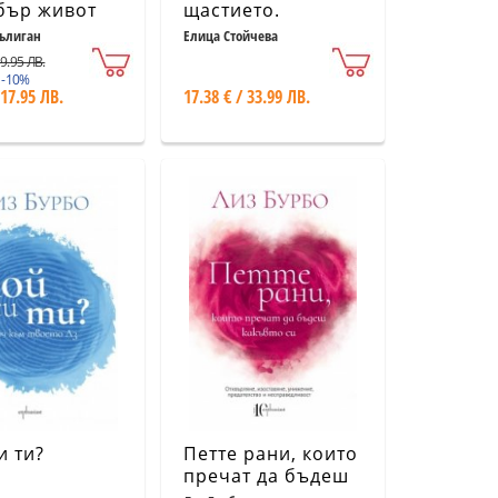
бър живот
щастието.
Дневник за
ълиган
Елица Стойчева
вдъхновяващи
19.95 ЛВ.
промени
 -10%
 17.95 ЛВ.
17.38 € / 33.99 ЛВ.
и ти?
Петте рани, които
пречат да бъдеш