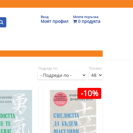
Вход
Моята поръчка
Моят профил
0 продукта
Подреди по :
Покажи
:
-10%