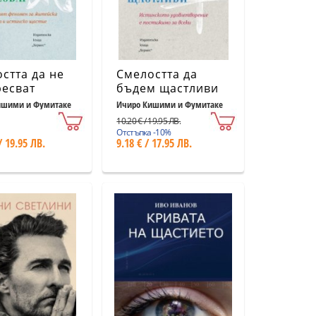
стта да не
Смелостта да
ресват
бъдем щастливи
ишими и Фумитаке
Ичиро Кишими и Фумитаке
Кога
10.20 € / 19.95 ЛВ.
Отстъпка -10%
/ 19.95 ЛВ.
9.18 € / 17.95 ЛВ.