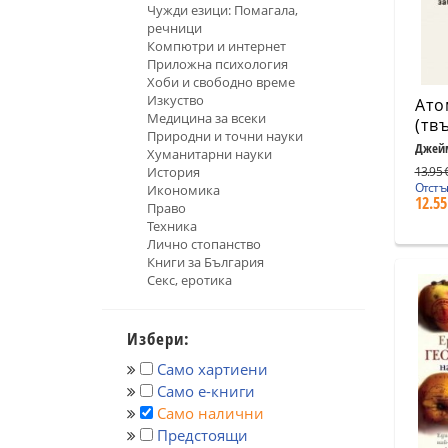
Чужди езици: Помагала,
речници
Компютри и интернет
Приложна психология
Хоби и свободно време
Изкуство
Ато
Медицина за всеки
(тв
Природни и точни науки
Джей
Хуманитарни науки
История
13.95 €
Отстъ
Икономика
12.55
Право
Техника
Лично стопанство
Книги за България
Секс, еротика
Избери:
Само хартиени
Само е-книги
Само налични
Предстоящи