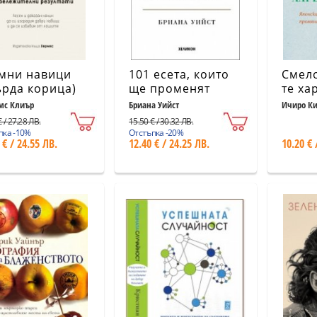
мни навици
101 есета, които
Смело
ърда корица)
ще променят
те ха
начина ви на
мс Клиър
Бриана Уийст
Ичиро К
Кога
мислене
 / 27.28 ЛВ.
15.50 € / 30.32 ЛВ.
пка -10%
Отстъпка -20%
 € / 24.55 ЛВ.
12.40 € / 24.25 ЛВ.
10.20 € 