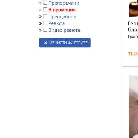
Препоръчани
В промоция
Преоценени
Ревюта
Гео
бла
Видео ревюта
Еди
Ерик 
тър
ИЗЧИСТИ ФИЛТРИТЕ
щас
11.25
на 