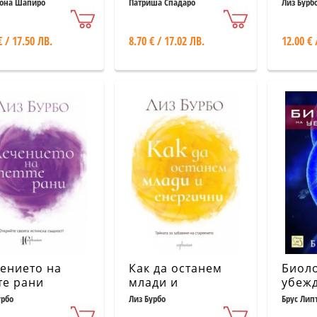
она Шапиро
Патриша Спадаро
Лиз Бурб
€ / 17.50 ЛВ.
8.70 € / 17.02 ЛВ.
12.00 € 
ението на
Как да останем
Биоло
те рани
млади и
убеж
енергични
урбо
Лиз Бурбо
Брус Лип