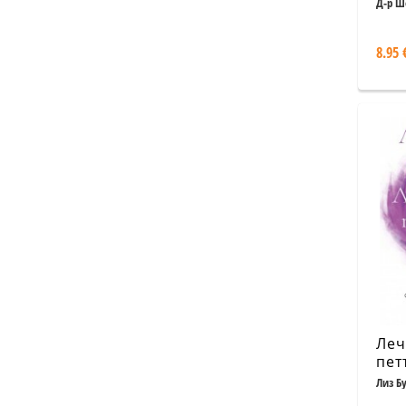
Д-р Ш
8.95 
Леч
пет
Лиз Б