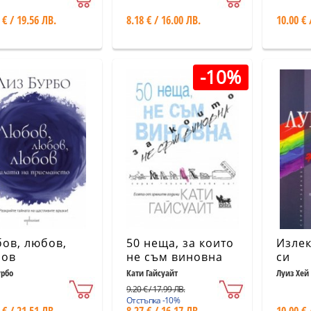
 € / 19.56 ЛВ.
8.18 € / 16.00 ЛВ.
10.00 € 
-10%
ов, любов,
50 неща, за които
Излек
бов
не съм виновна
си
урбо
Кати Гайсуайт
Луиз Хей
9.20 € / 17.99 ЛВ.
Отстъпка -10%