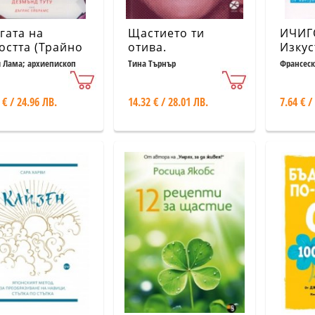
гата на
Щастието ти
ИЧИГ
остта (Трайно
отива.
Изкус
тие в свят на
Пътеводител за
прев
 Лама; архиепископ
Тина Търнър
Франсеск
нд Туту
Гарсия
мени)
по-добър живот
всеки
живот
 € / 24.96 ЛВ.
14.32 € / 28.01 ЛВ.
7.64 € /
неза
възм